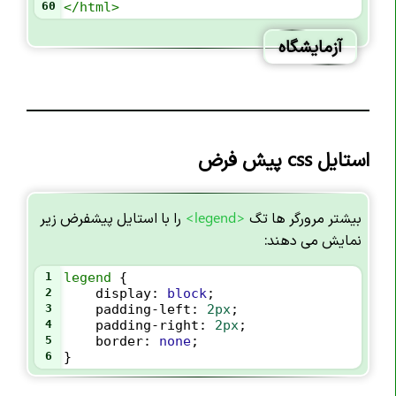
60
</
html
>
آزمایشگاه
استایل css پیش فرض
بیشتر مرورگر ها تگ
<legend>
را با استایل پیشفرض زیر
نمایش می دهند:
1
legend
 {
2
display
: 
block
;
3
padding-left
: 
2px
;
4
padding-right
: 
2px
;
5
border
: 
none
;
6
}