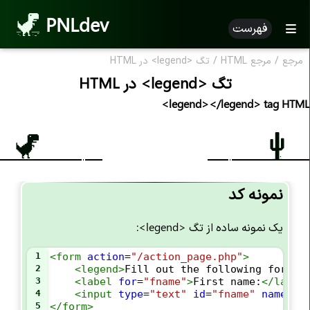
PNLdev
فهرست
مرجع
/
مرجع HTML
/
تگ <legend> در HTML
تگ <legend> در HTML
<legend></legend> tag HTML
نمونه کد
یک نمونه ساده از تگ <legend>:
1
<
form
action
=
"/action_page.php"
>
2
<
legend
>
Fill out the following form t
3
<
label
for
=
"fname"
>
First name:
</
label
4
<
input
type
=
"text"
id
=
"fname"
name
=
"f
5
</
form
>