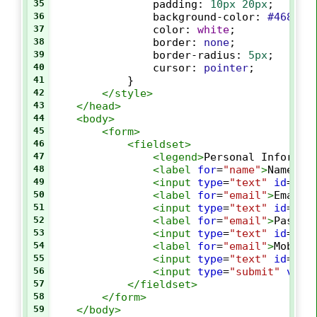
35
padding
: 
10px
20px
;
36
background-color
: 
#4682B4
37
color
: 
white
;
38
border
: 
none
;
39
border-radius
: 
5px
;
40
cursor
: 
pointer
;
41
            }
42
</
style
>
43
</
head
>
44
<
body
>
45
<
form
>
46
<
fieldset
>
47
<
legend
>
Personal Informat
48
<
label
for
=
"name"
>
Name:
</
49
<
input
type
=
"text"
id
=
"na
50
<
label
for
=
"email"
>
Email:
51
<
input
type
=
"text"
id
=
"em
52
<
label
for
=
"email"
>
Passwo
53
<
input
type
=
"text"
id
=
"Pa
54
<
label
for
=
"email"
>
Mobile
55
<
input
type
=
"text"
id
=
"Mo
56
<
input
type
=
"submit"
valu
57
</
fieldset
>
58
</
form
>
59
</
body
>