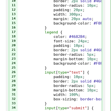
10
border
: 
2px
solid
#4682B4
11
border-radius
: 
10px
;
12
padding
: 
20px
;
13
width
: 
300px
;
14
margin
: 
20px
auto
;
15
background-color
: 
#F0F8FF
16
            }
17
legend
 {
18
color
: 
#4682B4
; 
19
font-size
: 
24px
;
20
padding
: 
10px
;
21
border
: 
2px
solid
#4682B4
22
border-radius
: 
5px
;
23
margin-bottom
: 
10px
;
24
background-color
: 
#F0F8FF
25
            }
26
input
[
type
=
"text"
] {
27
padding
: 
10px
;
28
border
: 
2px
solid
#4682B4
29
border-radius
: 
5px
;
30
margin-bottom
: 
10px
;
31
width
: 
100%
;
32
box-sizing
: 
border-box
;
33
            }
34
input
[
type
=
"submit"
] {