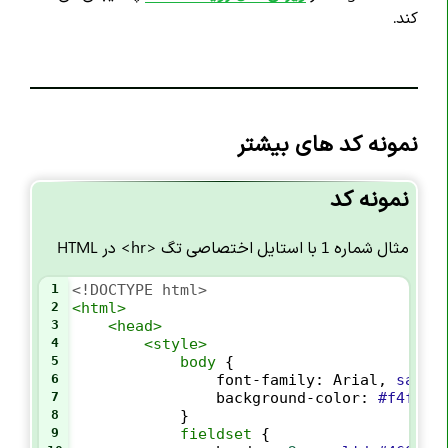
کند.
نمونه کد های بیشتر
نمونه کد
مثال شماره 1 با استایل اختصاصی تگ <hr> در HTML
1
<!DOCTYPE html>
2
<
html
>
3
<
head
>
4
<
style
>
5
body
 {
6
font-family
: 
Arial
, 
sans-
7
background-color
: 
#f4f4f4
8
            }
9
fieldset
 {