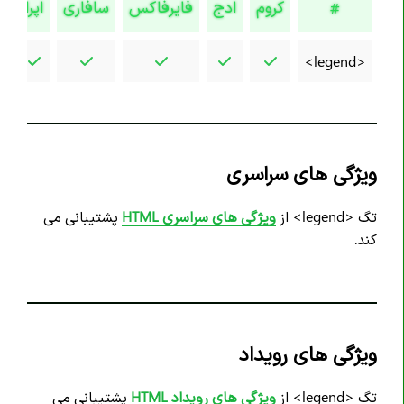
کروم
ادج
فایرفاکس
سافاری
اپرا
#
<legend>
ویژگی های سراسری
تگ <legend> از
ویژگی های سراسری HTML
پشتیبانی می
کند.
ویژگی های رویداد
تگ <legend> از
ویژگی های رویداد HTML
پشتیبانی می