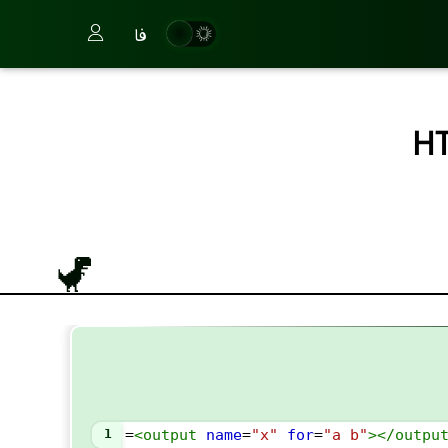
فا
1
=
<
output
name
=
"x"
for
=
"a b"
></
outpu