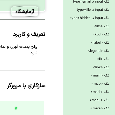
تگ input با type=email
تگ input با type=file
آزمایشگاه
تگ input با type=hidden
تگ <ins>
تعریف و کاربرد
تگ <kbd>
تگ <label>
برای بدست آوری و نم
تگ <legend>
شود.
تگ <li>
تگ <link>
تگ <main>
تگ <map>
سازگاری با مرورگر
تگ <mark>
تگ <menu>
#
تگ <meta>