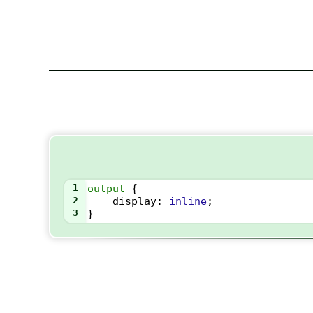
1
output
 {
2
display
: 
inline
;
3
}