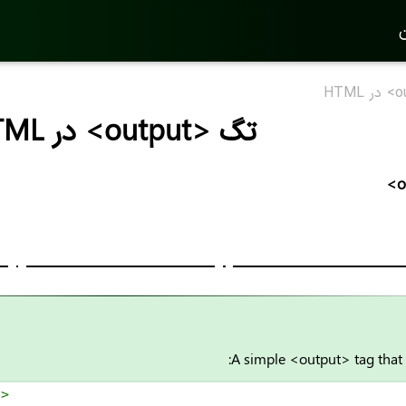
ن
تگ <output> در HTML
<o
A simple <output> tag that
t
>