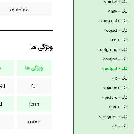
تگ <meter>
<output>
تگ <nav>
تگ <noscript>
تگ <object>
تگ <ol>
ویژگی ها
تگ <optgroup>
تگ <option>
ویژگی ها
م
تگ <output>
تگ <p>
-id
for
تگ <param>
تگ <picture>
d
form
تگ <pre>
تگ <progress>
name
تگ <q>