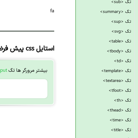
تگ <sub>
fa
تگ <summary>
تگ <sup>
تگ <svg>
تگ <table>
استایل css پیش فرض
تگ <tbody>
تگ <td>
بیشتر مرورگر ها تگ
tput
تگ <template>
تگ <textarea>
تگ <tfoot>
تگ <th>
تگ <thead>
تگ <time>
تگ <title>