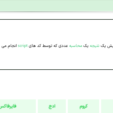
ایش یک
نتیجه
یک
محاسبه
عددی که توسط کد های
script
انجام می ش
کروم
ادج
فایرفاکس