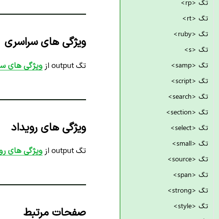
تگ <rp>
تگ <rt>
تگ <ruby>
ویژگی های سراسری
تگ <s>
تگ output از
ویژگی های سراسر
تگ <samp>
تگ <script>
تگ <search>
تگ <section>
ویژگی های رویداد
تگ <select>
تگ <small>
تگ output از
ویژگی های رویداد
تگ <source>
تگ <span>
تگ <strong>
تگ <style>
صفحات مرتبط