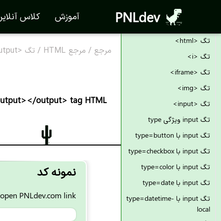
تگ <hgroup>
PNLdev
آموزش
کلاس آنلای
تگ <hr>
تگ <html>
مرجع
/
مرجع HTML
/
تگ <output> در HTML
تگ <i>
تگ <iframe>
تگ <img>
utput></output> tag HTML
تگ <input>
تگ input ویژگی type
تگ input با type=button
تگ input با type=checkbox
تگ input با type=color
نمونه کد
تگ input با type=date
 open PNLdev.com link:
تگ input با type=datetime-
local