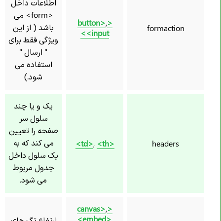
اطلاعات داخل
<form> می
,
<button>
باشد ( از این
formaction
<input>
ویژگی فقط برای
" ارسال "
استفاده می
شود.)
یک و یا چند
سلول سر
صفحه را تعیین
می کند که به
,
<th>
<td>
headers
یک سلول داخل
جدول مربوط
می شود.
,
<canvas>
<embed>
,
ارتفاع تگ های