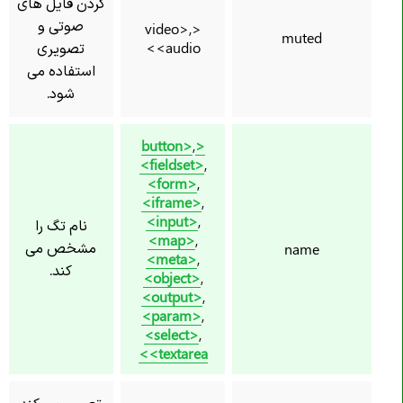
کردن فایل های
صوتی و
<video>,
muted
<audio>
تصویری
استفاده می
شود.
,
<button>
<fieldset>
,
<form>
,
<iframe>
,
<input>
,
نام تگ را
<map>
,
مشخص می
name
<meta>
,
کند.
<object>
,
<output>
,
<param>
,
<select>
,
<textarea>
تعیین می کند