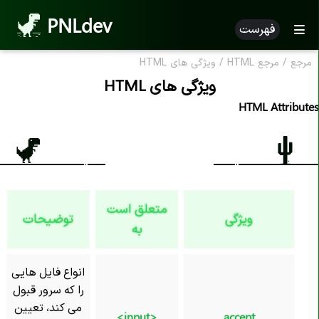
PNLdev
فهرست
مرجع
/
مرجع HTML
/
ویژگی های HTML
ویژگی های HTML
HTML Attributes
متعلق است
ویژگی
توضیحات
به
انواع فایل هایی
را که سرور قبول
می کند، تعیین
<input>
accept