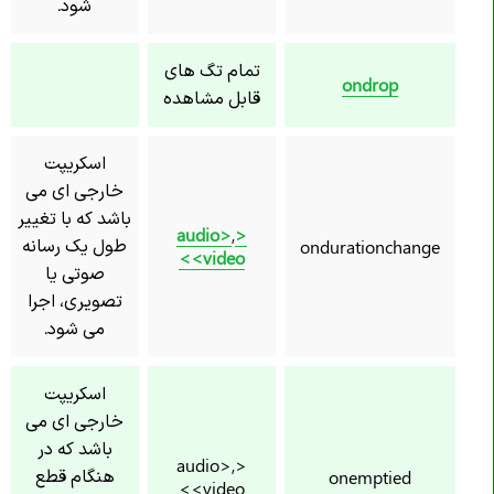
شود.
تمام تگ های
ondrop
قابل مشاهده
اسکریپت
خارجی ای می
باشد که با تغییر
,
<audio>
طول یک رسانه
ondurationchange
<video>
صوتی یا
تصویری، اجرا
می شود.
اسکریپت
خارجی ای می
باشد که در
<audio>,
هنگام قطع
onemptied
<video>