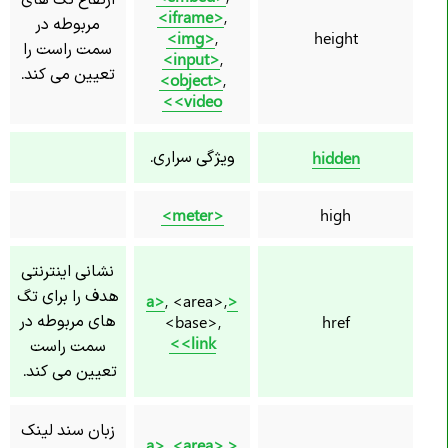
<iframe>
,
مربوطه در
<img>
,
height
سمت راست را
<input>
,
تعیین می کند.
<object>
,
<video>
ویژگی سراری.
hidden
<meter>
high
نشانی اینترنتی
هدف را برای تگ
, <area>,
<a>
های مربوطه در
<base>,
href
<link>
سمت راست
تعیین می کند.
زبان سند لینک
,
<area>
,
<a>