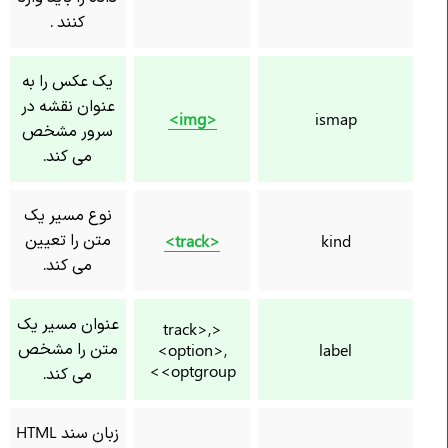
کنند .
یک عکس را به
عنوان نقشه در
<img>
ismap
سرور مشخص
می کند.
نوع مسیر یک
متن را تعیین
<track>
kind
می کند.
عنوان مسیر یک
<track>,
متن را مشخص
<option>,
label
<optgroup>
می کند.
زبان سند HTML