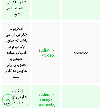
شدن ناگهانی
رسانه، اجرا می
شود.
اسکریپت
خارجی ای می
باشد که حاوی
یک پیام در
,
<audio>
انتهای رسانه
onended
<video>
صوتی و
تصویری برای
نمایش به کاربر
است.
اسکریپت
,
<audio>
خارجی ای می
<body>
,
باشد که در زمان
<embed>
,