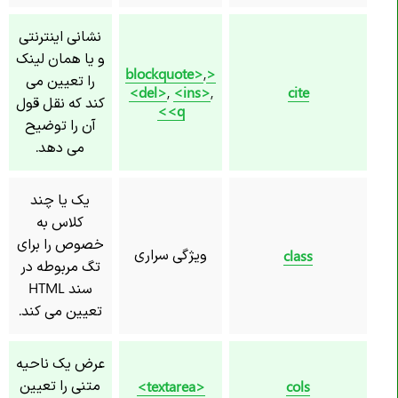
نشانی اینترنتی
و یا همان لینک
,
<blockquote>
را تعیین می
<del>
,
<ins>
,
cite
کند که نقل قول
<q>
آن را توضیح
می دهد.
یک یا چند
کلاس به
خصوص را برای
ویژگی سراری
class
تگ مربوطه در
سند HTML
تعیین می کند.
عرض یک ناحیه
متنی را تعیین
<textarea>
cols