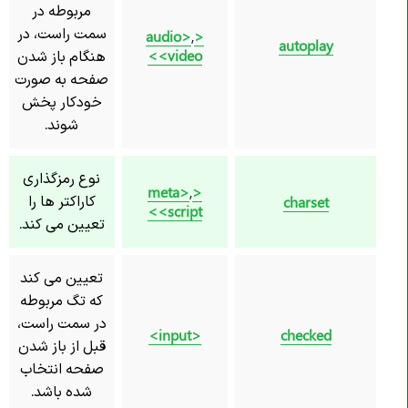
مربوطه در
سمت راست، در
,
<audio>
autoplay
<video>
هنگام باز شدن
صفحه به صورت
خودکار پخش
شوند.
نوع رمزگذاری
,
<meta>
کاراکتر ها را
charset
<script>
تعیین می کند.
تعیین می کند
که تگ مربوطه
در سمت راست،
<input>
checked
قبل از باز شدن
صفحه انتخاب
شده باشد.