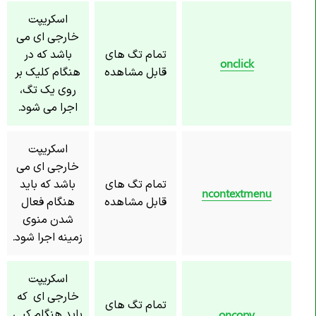
اسکریپت
خارجی ای می
تمام تگ های
باشد که در
onclick
قابل مشاهده
هنگام کلیک بر
روی یک تگ،
اجرا می شود.
اسکریپت
خارجی ای می
تمام تگ های
باشد که باید
ncontextmenu
قابل مشاهده
هنگام فعال
شدن منوی
زمینه اجرا شود.
اسکریپت
خارجی ای که
تمام تگ های
باید هنگام کپی
oncopy