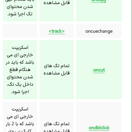
قابل مشاهده
شدن محتوای
تگ اجرا شود.
<track>
oncuechange
اسکریپت
خارجی ای می
باشد که باید در
تمام تگ های
هنگام قطغ
oncut
قابل مشاهده
شدن محتوای
داخل یک تگ،
اجرا شود.
اسکریپت
خارجی ای می
تمام تگ های
باشد که با 2 بار
ondblclick
قابل مشاهده
کلیک بر روی