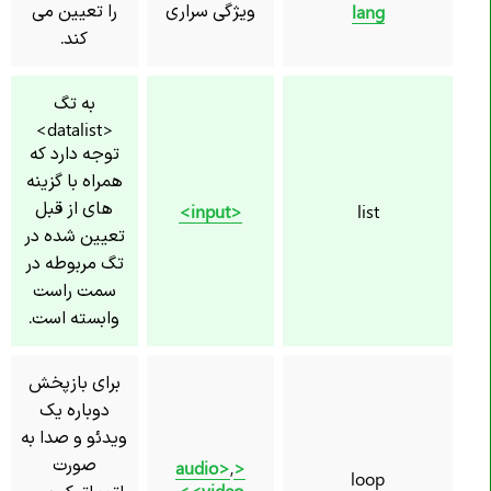
ویژگی سراری
را تعیین می
lang
کند.
به تگ
<datalist>
توجه دارد که
همراه با گزینه
های از قبل
<input>
list
تعیین شده در
تگ مربوطه در
سمت راست
وابسته است.
برای بازپخش
دوباره یک
ویدئو و صدا به
صورت
,
<audio>
loop
<video>
اتوماتیک پس