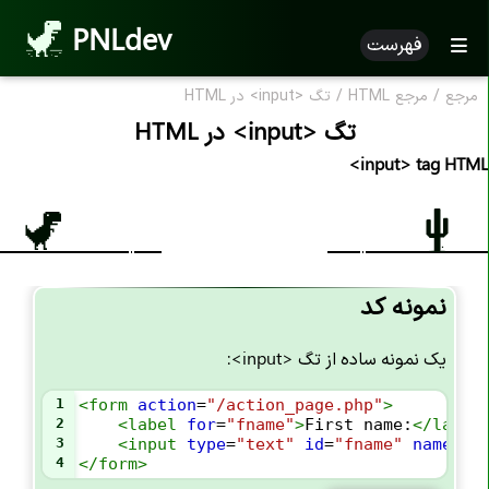
PNLdev
فهرست
مرجع
/
مرجع HTML
/
تگ <input> در HTML
تگ <input> در HTML
<input> tag HTML
نمونه کد
یک نمونه ساده از تگ <input>:
1
<
form
action
=
"/action_page.php"
>
2
<
label
for
=
"fname"
>
First name:
</
label
3
<
input
type
=
"text"
id
=
"fname"
name
=
"f
4
</
form
>