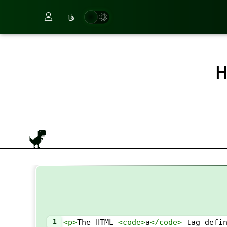
فا
1
<
p
>
The HTML 
<
code
>
a
</
code
>
 tag defi