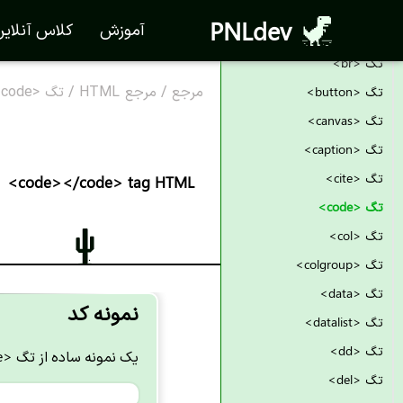
تگ <blockquote>
PNLdev
آموزش
کلاس آنلای
تگ <body>
تگ <br>
مرجع
/
مرجع HTML
/
تگ <code> در HTML
تگ <button>
تگ <canvas>
تگ <caption>
تگ <cite>
<code></code> tag HTML
تگ <code>
تگ <col>
تگ <colgroup>
تگ <data>
نمونه کد
تگ <datalist>
تگ <dd>
یک نمونه ساده از تگ <code>:
تگ <del>