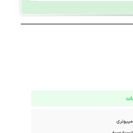
ات
مپیوتری
font-fami