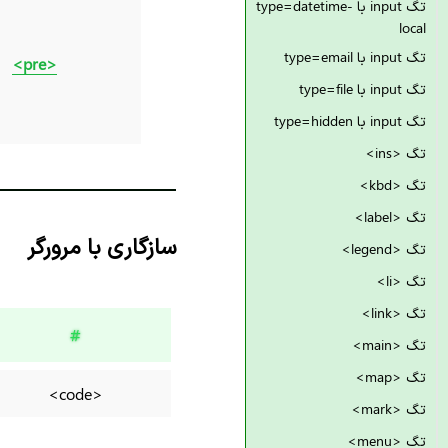
تگ input با type=datetime-
local
تگ input با type=email
<pre>
تگ input با type=file
تگ input با type=hidden
تگ <ins>
تگ <kbd>
تگ <label>
سازگاری با مرورگر
تگ <legend>
تگ <li>
تگ <link>
#
تگ <main>
تگ <map>
<code>
تگ <mark>
تگ <menu>