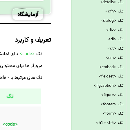
تگ <details>
تگ <dfn>
آزمایشگاه
تگ <dialog>
تگ <div>
تعریف و کاربرد
تگ <dl>
تگ <dt>
تگ
<code>
برای نما
تگ <em>
مرورگر ها برای محتوای
تگ <embed>
تگ <fieldset>
تگ های مرتبط با <code>:
تگ <figcaption>
تگ <figure>
تگ
تگ <footer>
تگ <form>
تگ <h1><h6>
<code>