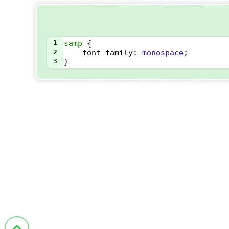
1
samp
 {
2
font-family
: 
monospace
;
3
}