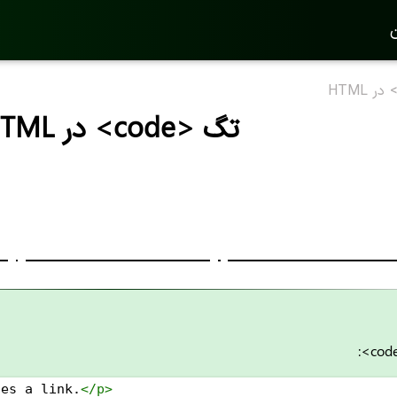
ن
تگ <code> در HTML
nes a link.
</
p
>