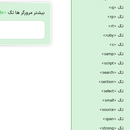
تگ <q>
بیشتر مرورگر ها تگ
<code>
تگ <rp>
تگ <rt>
تگ <ruby>
تگ <s>
تگ <samp>
تگ <script>
تگ <search>
تگ <section>
تگ <select>
تگ <small>
تگ <source>
تگ <span>
تگ <strong>