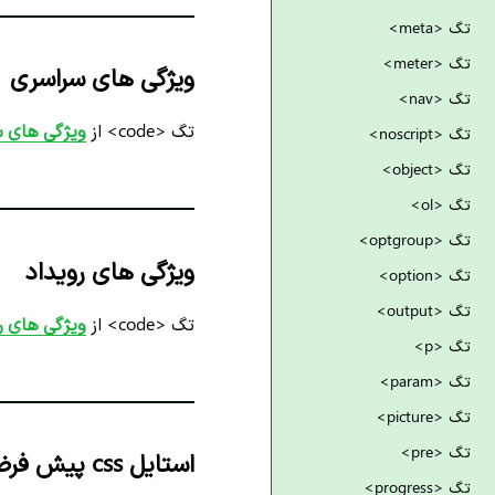
تگ <meta>
تگ <meter>
ویژگی های سراسری
تگ <nav>
تگ <code> از
ویژگی های سرا
تگ <noscript>
تگ <object>
تگ <ol>
تگ <optgroup>
ویژگی های رویداد
تگ <option>
تگ <output>
تگ <code> از
ویژگی های روید
تگ <p>
تگ <param>
تگ <picture>
تگ <pre>
استایل css پیش فرض
تگ <progress>