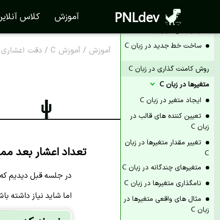
PNLdev
چاپ خروجی در زبان C
آموزش
کلاس آنلای
چاپ متن در زبان C
ساخت خط جدید در زبان C
آموزش
/
آموزش C
/
دقت اعشاری در
روش کامنت گذاری در زبان C
متغیرها در زبان C
ایجاد متغیر در زبان C
تعیین کننده های قالب در
زبان C
تغییر مقدار متغیرها در زبان
تعداد اعشار بعد ممیز
C
متغیرهای چندگانه در زبان C
در جلسه قبل دیدیم که 
نامگذاری متغیرها در زبان C
اما شاید نیاز داشته با
مثال های واقعی متغیرها در
زبان C