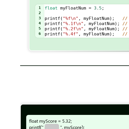
1
float
myFloatNum
=
3.5
;
2
3
printf
(
"%f\n"
, 
myFloatNum
);   
4
printf
(
"%.1f\n"
, 
myFloatNum
); 
5
printf
(
"%.2f\n"
, 
myFloatNum
); 
6
printf
(
"%.4f"
, 
myFloatNum
);   
float myScore = 5.32;
printf("
", myScore);