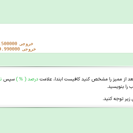
// خروجی 3.500000
// خروجی 19.990000
بعد از ممیز را مشخص کنید کافیست ابندا، علامت
درصد
( % )
سپس
نق
را بنویسید.
 زیر توجه کنید.