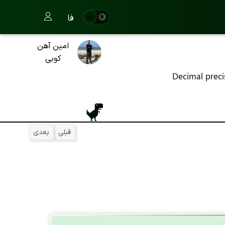
فا
امین آهن
کوبی
Decimal preci
قبلی
بعدی