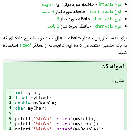
نوع داده int
- حافظه مورد نیاز
2
یا
4 بایت
نوع داده double
- حافظه مورد نیاز
4 بایت
نوع داده float
- حافظه مورد نیاز
8 بایت
نوع داده char
- حافظه مورد نیاز
1 بایت
برای بدست آوردن مقدار حافظه اشغال شده توسط نوع داده ای که
به یک متغیر اختصاص داده ایم کافیست از عملگر
sizeof
استفاده
کنیم.
نمونه کد
مثال 1:
1
int
myInt
;
2
float
myFloat
;
3
double
myDouble
;
4
char
myChar
;
5
6
printf
(
"%lu\n"
, 
sizeof
(
myInt
));
7
printf
(
"%lu\n"
, 
sizeof
(
myFloat
));
8
printf
(
"%lu\n"
, 
sizeof
(
myDouble
));