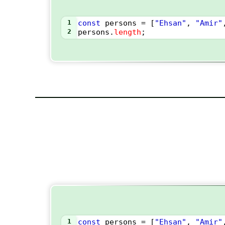
1
const
persons
=
 [
"Ehsan"
, 
"Amir"
2
persons
.
length
;
1
const
persons
=
 [
"Ehsan"
, 
"Amir"