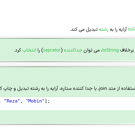
toS
آرایه را به
رشته
تبدیل می کند.
 برخلاف
toString
، می توان
جداکننده
(
seprator
) را
انتخاب
کرد.
ه، آرایه را به رشته تبدیل و چاپ کرده ایم.
, 
"Reza"
, 
"Mobin"
]; 