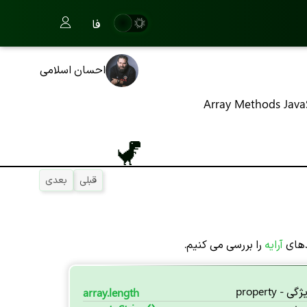
فا
احسان اسلامی
Array Methods Java
قبلی
بعدی
دهای
آرایه
را بررسی می کنیم.
 property
array.length