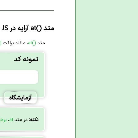
متد
at()
آرایه در JS
متد
at()
، مانند براکت
 ]
نمونه کد
آزمایشگاه
نکته:
در متد
at
،
برخ