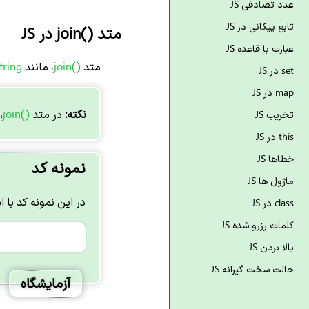
عدد تصادفی JS
تابع پیکانی در JS
متد
join()
در JS
عبارت با قاعده JS
متد
join()
، مانند
tring
set در JS
map در JS
نکته:
در متد
join()
،
تخریب JS
this در JS
خطاها JS
نمونه کد
ماژول ها JS
در این نمونه کد با استفاده از متد join، با جدا کننده ستار
class در JS
کلمات رزرو شده JS
بالا بردن JS
حالت سخت گیرانه JS
آزمایشگاه