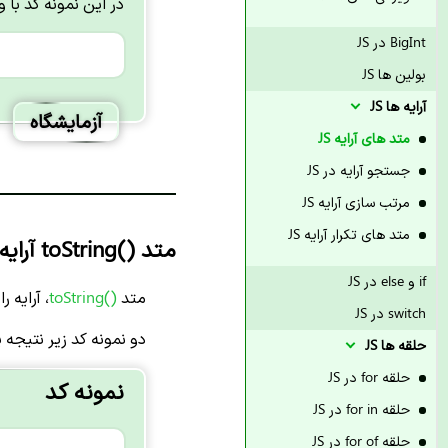
در این نمونه کد با ویژگی length تعداد خانه های آرایه بر
BigInt در JS
بولین ها JS
آرایه ها JS
آزمایشگاه
متد های آرایه JS
جستجو آرایه در JS
مرتب سازی آرایه JS
متد های تکرار آرایه JS
متد
toString()
آرایه د
if و else در JS
متد
toString()
، آرایه را
switch در JS
دو نمونه کد زیر نتیجه ی
حلقه ها JS
حلقه for در JS
نمونه کد
حلقه for in در JS
حلقه for of در JS