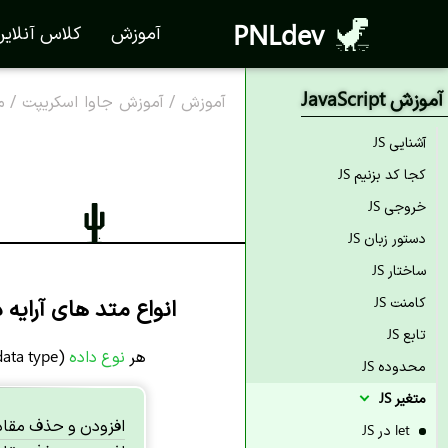
PNLdev
آموزش
کلاس آنلای
آموزش JavaScript
آموزش
/
آموزش جاوا اسکریپت
/
م
آشنایی JS
کجا کد بزنیم JS
خروجی JS
دستور زبان JS
ساختار JS
انواع متد های آرایه در 
کامنت JS
تابع JS
هر
نوع داده
(data type) دارای
محدوده JS
متغیر JS
افزودن و حذف مقادیر
let در JS