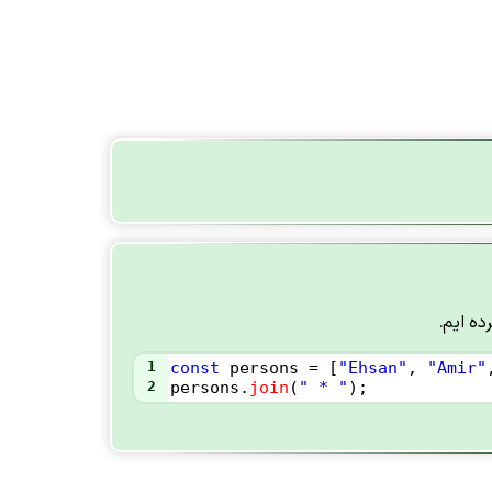
1
const
persons
=
 [
"Ehsan"
, 
"Amir"
2
persons
.
join
(
" * "
);