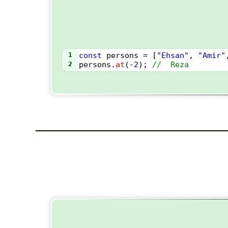
1
const
persons
=
 [
"Ehsan"
, 
"Amir"
2
persons
.
at
(
-
2
); 
//  Reza