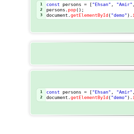
1
const
persons
=
 [
"Ehsan"
, 
"Amir"
2
persons
.
pop
();
3
document
.
getElementById
(
"demo"
).
1
const
persons
=
 [
"Ehsan"
, 
"Amir"
2
document
.
getElementById
(
"demo"
).