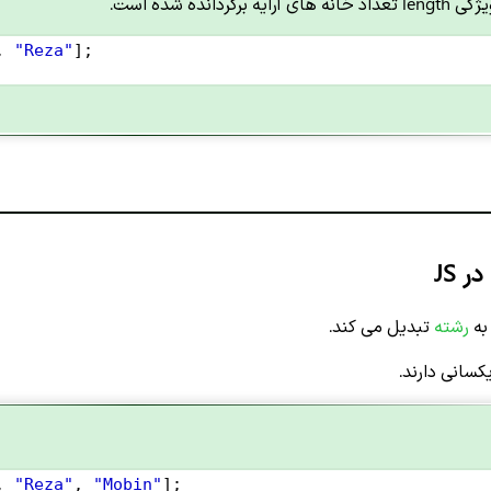
گردانده شده است.
, 
"Reza"
];
ر JS
 به
رشته
تبدیل می کند.
کسانی دارند.
, 
"Reza"
, 
"Mobin"
];