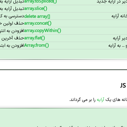
ر در آرایه جدید
array.toSpliced()
تبدیل آرایه به
array.slice()
تبدیل آرایه به
ه آرایه
دسترسی به کار
delete array[]
array.concat()
حذف اولین خان
array.copyWithin()
افزودن به انتها
 آرایه
array.flat()
حذف آخرین خا
. به آرایه
Array.from()
افزودن به ابتدا
انه های یک
آرایه
را بر می گرداند.