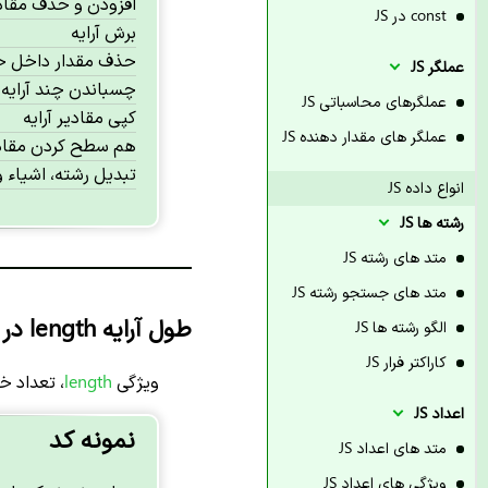
افزودن و حذف مقادی
const در JS
برش آرایه
حذف مقدار داخل خان
عملگر JS
چسباندن چند آرایه
عملگرهای محاسباتی JS
کپی مقادیر آرایه
عملگر های مقدار دهنده JS
هم سطح کردن مقادیر
تبدیل رشته، اشیاء و ..
انواع داده JS
رشته ها JS
متد های رشته JS
متد های جستجو رشته JS
طول آرایه length در JS
الگو رشته ها JS
کاراکتر فرار JS
ویژگی
length
، تعداد خ
اعداد JS
نمونه کد
متد های اعداد JS
ویژگی های اعداد JS