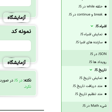
حلقه while در JS
break و continue در JS
آزمایشگاه
اشیاء JS
نمونه کد
نمایش اشیاء JS
سازنده های اشیا JS
JSON در JS
آزمایشگاه
رویداد ها JS
تاریخ JS
نمایش تاریخ JS
نکته:
در JS
در صورت
متد دریافت تاریخ JS
نکرد
.
متد تنظیم تاریخ JS
شیء Math در JS