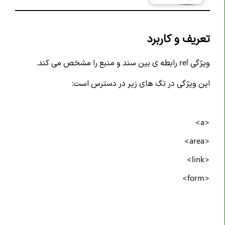
تگ <article>
تگ <aside>
تعریف و کاربرد
تگ <audio>
تگ <b>
ویژگی rel رابطه ی بین سند و منبع را مشخص می کند.
تگ <base>
این ویژگی در تگ های زیر در دسترس است:
تگ <bdi>
تگ <bdo>
<a>
تگ <blockquote>
تگ <body>
<area>
تگ <br>
<link>
تگ <button>
<form>
تگ <canvas>
تگ <caption>
تگ <cite>