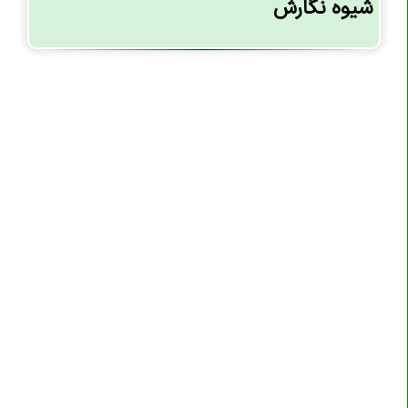
شیوه نگارش
تگ <embed>
تگ <fieldset>
تگ <figcaption>
تگ <figure>
تگ <footer>
تگ <form>
تگ <h1><h6>
تگ <head>
تگ <header>
تگ <hgroup>
تگ <hr>
تگ <html>
تگ <i>
تگ <iframe>