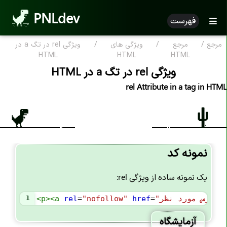
PNLdev
فهرست
مرجع
/
مرجع
/
ویژگی های
/
ویژگی rel در تگ a در
مرجع HTML
HTML
HTML
HTML
ویژگی rel در تگ a در HTML
HTML بر اساس الفبا
rel Attribute in a tag in HTML
ویژگی HTML
تگ های HTML
علامت کامنت <--..--!>
نمونه کد
اعلان <DOCTYPE!>
تگ <a>
یک نمونه ساده از ویژگی rel:
تگ <abbr>
"آدرس مورد نظر"
=
href
"nofollow"
=
rel
a
><
p
<
1
تگ <address>
آزمایشگاه
تگ <area>