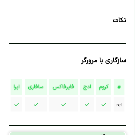
تگ <code>
تگ <col>
نکات
تگ <colgroup>
تگ <data>
تگ <datalist>
تگ <dd>
سازگاری با مرورگر
تگ <del>
تگ <details>
تگ <dfn>
کروم
ادج
فایرفاکس
سافاری
اپرا
#
تگ <dialog>
تگ <div>
rel
تگ <dl>
تگ <dt>
تگ <em>