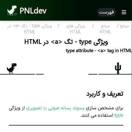
PNLdev
فهرست
مرجع
/
مرجع
/
ویژگی های
/
ویژگی type - تگ <a> در
مرجع HTML
HTML
HTML
HTML
ویژگی type - تگ <a> در HTML
HTML بر اساس الفبا
type attribute - <a> tag in HTML
ویژگی HTML
تگ های HTML
علامت کامنت <--..--!>
اعلان <DOCTYPE!>
تعریف و کاربرد
تگ <a>
برای مشخص سازی
پسوند
رسانه صوتی یا تصویری
از ویژگی
تگ <abbr>
type
استفاده می کنند.
تگ <address>
تگ <area>