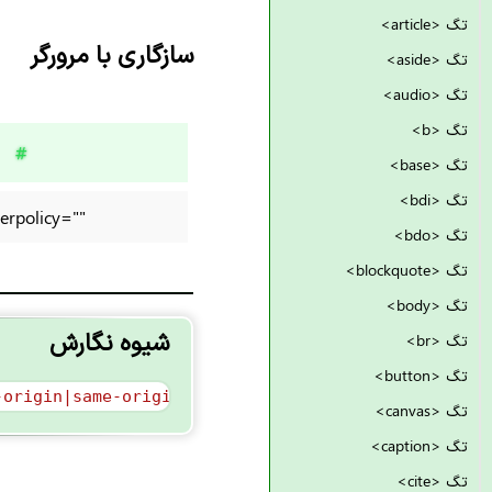
تگ <article>
سازگاری با مرورگر
تگ <aside>
تگ <audio>
تگ <b>
#
تگ <base>
تگ <bdi>
rerpolicy=""
تگ <bdo>
تگ <blockquote>
تگ <body>
شیوه نگارش
تگ <br>
تگ <button>
-origin|same-origin|strict-origin-when-cross-origi
تگ <canvas>
تگ <caption>
تگ <cite>