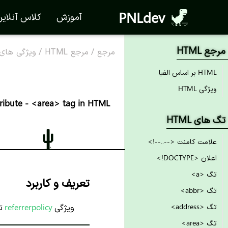
PNLdev
آموزش
کلاس آنلای
مرجع HTML
مرجع
/
مرجع HTML
/
ویژگی های TML
HTML بر اساس الفبا
ویژگی HTML
ttribute - <area> tag in HTML
تگ های HTML
علامت کامنت <--..--!>
اعلان <DOCTYPE!>
تگ <a>
تعریف و کاربرد
تگ <abbr>
تگ <address>
ویژگی
referrerpolicy
تع
تگ <area>