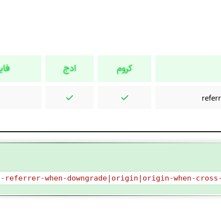
کروم
ادج
فای
refer
o-referrer-when-downgrade|origin|origin-when-cross