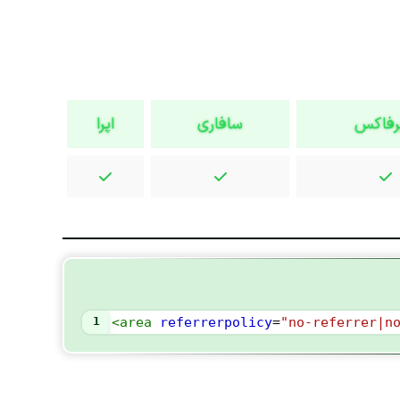
رفاکس
سافاری
اپرا
1
<
area
referrerpolicy
=
"no-referrer|n