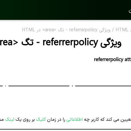
ن
H
/
ویژگی referrerpolicy - تگ <area> در HTML
ویژگی referrerpolicy - تگ <area> در HTML
referrerpolicy a
یین می کند که کاربر چه
اطلاعاتی
را در زمان
کلیک
بر روی یک
لینک
مشا