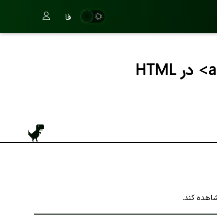
فا
هده کند.