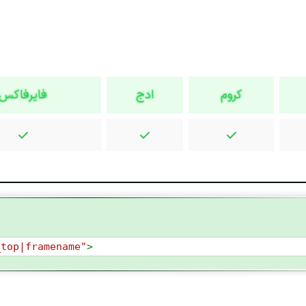
کروم
ادج
فایرفاکس
_top|framename"
>