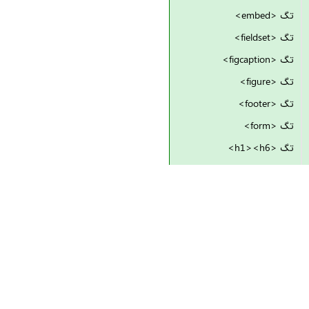
تگ <embed>
تگ <fieldset>
تگ <figcaption>
تگ <figure>
تگ <footer>
تگ <form>
تگ <h1><h6>
تگ <head>
تگ <header>
تگ <hgroup>
تگ <hr>
تگ <html>
تگ <i>
تگ <iframe>