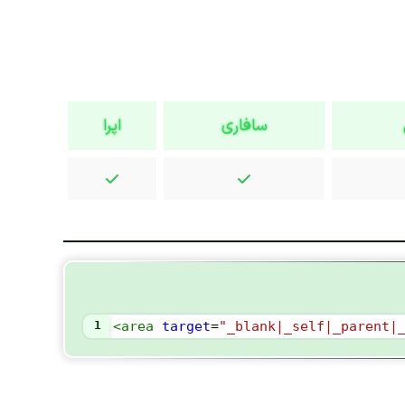
سافاری
اپرا
1
<
area
target
=
"_blank|_self|_parent|