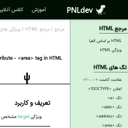
PNLdev
آموزش
کلاس آنلای
مرجع HTML
مرجع
/
مرجع HTML
/
ویژگی های TML
HTML بر اساس الفبا
ویژگی HTML
tribute - <area> tag in HTML
تگ های HTML
علامت کامنت <--..--!>
اعلان <DOCTYPE!>
تگ <a>
تعریف و کاربرد
تگ <abbr>
تگ <address>
ویژگی
target
مشخص می
تگ <area>