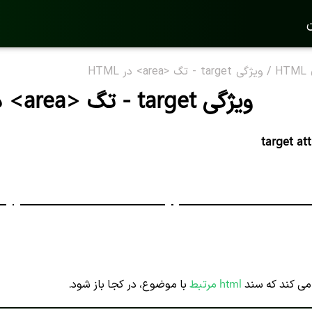
ن
H
/
ویژگی target - تگ <area> در HTML
ویژگی target - تگ <area> در HTML
target at
 کند که سند
html مرتبط
با موضوع، در کجا باز شود.