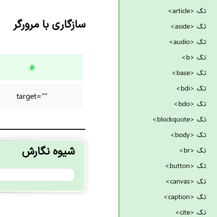
تگ <article>
سازگاری با مرورگر
تگ <aside>
تگ <audio>
تگ <b>
#
تگ <base>
تگ <bdi>
target=""
تگ <bdo>
تگ <blockquote>
تگ <body>
شیوه نگارش
تگ <br>
تگ <button>
تگ <canvas>
تگ <caption>
تگ <cite>