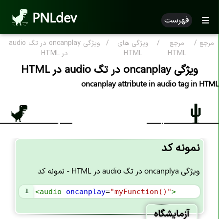
PNLdev
فهرست
مرجع
/
مرجع
/
ویژگی های
/
ویژگی oncanplay در تگ audio
مرجع HTML
HTML
HTML
در HTML
ویژگی oncanplay در تگ audio در HTML
HTML بر اساس الفبا
oncanplay attribute in audio tag in HTML
ویژگی HTML
تگ های HTML
علامت کامنت <--..--!>
نمونه کد
اعلان <DOCTYPE!>
تگ <a>
ویژگی oncanplya در تگ audio در HTML - نمونه کد
تگ <abbr>
1
<
audio
oncanplay
=
"myFunction()"
>
تگ <address>
آزمایشگاه
تگ <area>