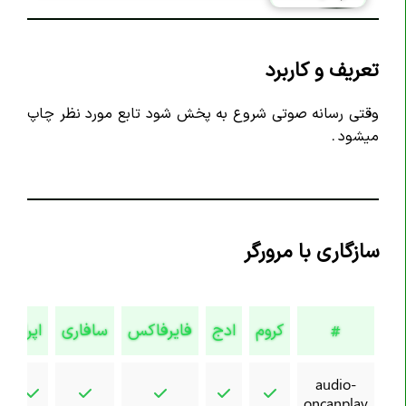
تگ <article>
تگ <aside>
تعریف و کاربرد
تگ <audio>
تگ <b>
وقتی رسانه صوتی شروع به پخش شود تابع مورد نظر چاپ
میشود .
تگ <base>
تگ <bdi>
تگ <bdo>
تگ <blockquote>
سازگاری با مرورگر
تگ <body>
تگ <br>
تگ <button>
کروم
ادج
فایرفاکس
سافاری
اپرا
#
تگ <canvas>
تگ <caption>
audio-
تگ <cite>
oncanplay