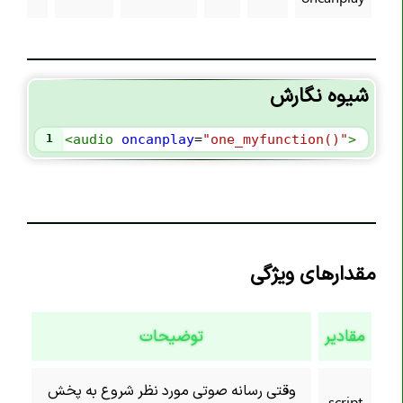
تگ <code>
تگ <col>
تگ <colgroup>
شیوه نگارش
تگ <data>
تگ <datalist>
1
<
audio
oncanplay
=
"one_myfunction()"
>
تگ <dd>
تگ <del>
تگ <details>
تگ <dfn>
مقدارهای ویژگی
تگ <dialog>
تگ <div>
مقادیر
توضیحات
تگ <dl>
تگ <dt>
وقتی رسانه صوتی مورد نظر شروع به پخش
تگ <em>
script