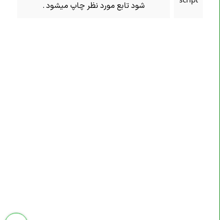
شود تابع مورد نظر چاپ میشود .
تگ <embed>
تگ <fieldset>
تگ <figcaption>
تگ <figure>
تگ <footer>
تگ <form>
تگ <h1><h6>
تگ <head>
تگ <header>
تگ <hgroup>
تگ <hr>
تگ <html>
تگ <i>
تگ <iframe>