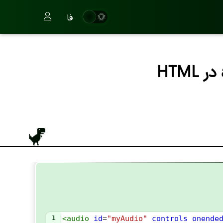
فا
1
<
audio
id
=
"myAudio"
controls
onende