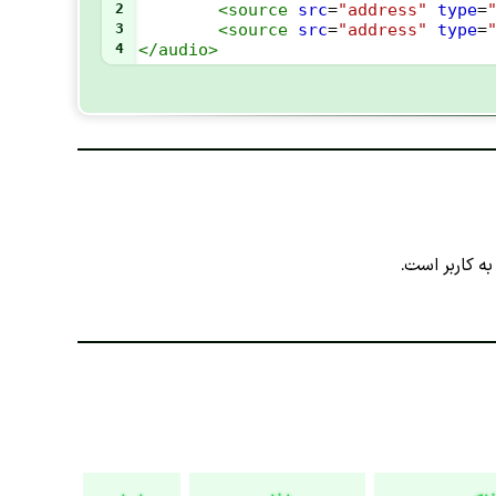
2
<
source
src
=
"address"
type
=
3
<
source
src
=
"address"
type
=
4
</
audio
>
 کاربر است.