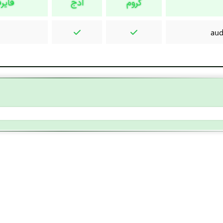
کروم
ادج
فایر
aud