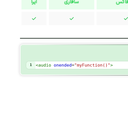
فاکس
سافاری
اپرا
1
<
audio
onended
=
"myFunction()"
>