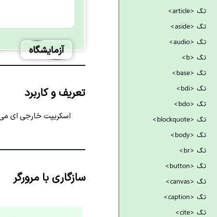
تگ <article>
تگ <aside>
تگ <audio>
آزمایشگاه
تگ <b>
تگ <base>
تگ <bdi>
تعریف و کاربرد
تگ <bdo>
اسکریپت خارجی ای می ب
تگ <blockquote>
تگ <body>
تگ <br>
تگ <button>
سازگاری با مرورگر
تگ <canvas>
تگ <caption>
تگ <cite>