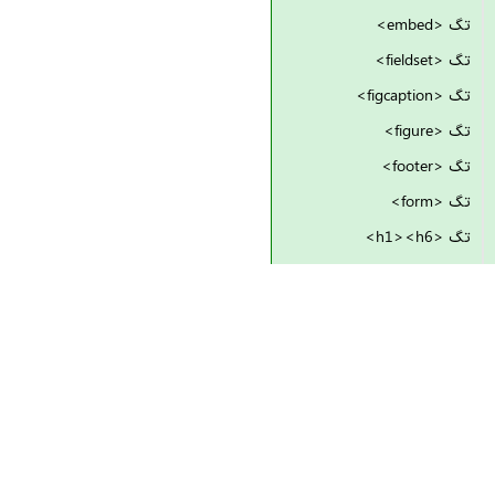
تگ <embed>
تگ <fieldset>
تگ <figcaption>
تگ <figure>
تگ <footer>
تگ <form>
تگ <h1><h6>
تگ <head>
تگ <header>
تگ <hgroup>
تگ <hr>
تگ <html>
تگ <i>
تگ <iframe>