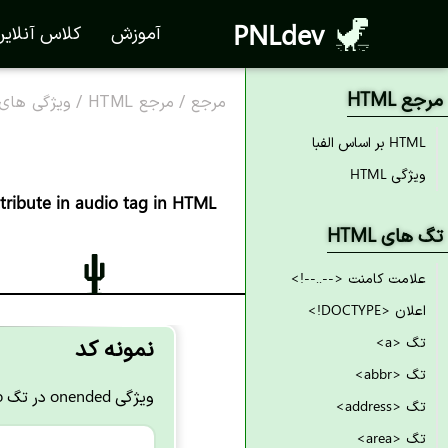
PNLdev
آموزش
کلاس آنلای
مرجع HTML
مرجع
/
مرجع HTML
/
ویژگی های TML
HTML بر اساس الفبا
ویژگی HTML
tribute in audio tag in HTML
تگ های HTML
علامت کامنت <--..--!>
اعلان <DOCTYPE!>
نمونه کد
تگ <a>
تگ <abbr>
ویژگی onended در تگ audio در HTML - نمونه کد
تگ <address>
تگ <area>