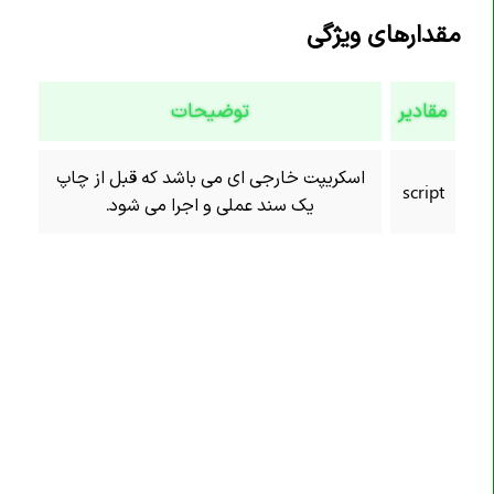
تگ <embed>
مقدارهای ویژگی
تگ <fieldset>
تگ <figcaption>
مقادیر
توضیحات
تگ <figure>
تگ <footer>
اسکریپت خارجی ای می باشد که قبل از چاپ
script
تگ <form>
یک سند عملی و اجرا می شود.
تگ <h1><h6>
تگ <head>
تگ <header>
تگ <hgroup>
تگ <hr>
تگ <html>
تگ <i>
تگ <iframe>