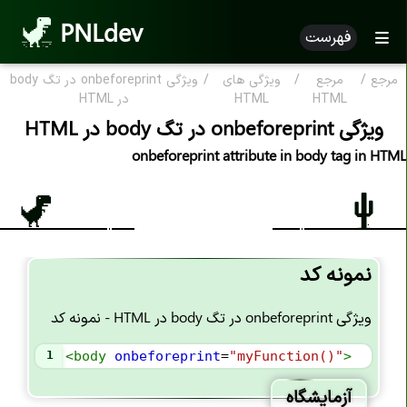
PNLdev
فهرست
مرجع
/
مرجع
/
ویژگی های
/
ویژگی onbeforeprint در تگ body
مرجع HTML
HTML
HTML
در HTML
ویژگی onbeforeprint در تگ body در HTML
HTML بر اساس الفبا
onbeforeprint attribute in body tag in HTML
ویژگی HTML
تگ های HTML
علامت کامنت <--..--!>
نمونه کد
اعلان <DOCTYPE!>
تگ <a>
ویژگی onbeforeprint در تگ body در HTML - نمونه کد
تگ <abbr>
1
<
body
onbeforeprint
=
"myFunction()"
>
تگ <address>
آزمایشگاه
تگ <area>