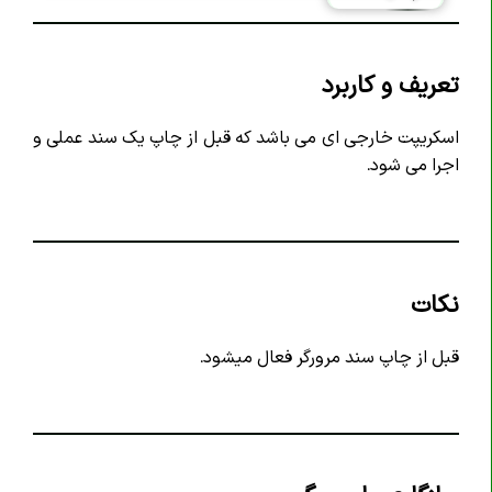
تگ <article>
تگ <aside>
تعریف و کاربرد
تگ <audio>
تگ <b>
اسکریپت خارجی ای می باشد که قبل از چاپ یک سند عملی و
اجرا می شود.
تگ <base>
تگ <bdi>
تگ <bdo>
تگ <blockquote>
نکات
تگ <body>
تگ <br>
قبل از چاپ سند مرورگر فعال میشود.
تگ <button>
تگ <canvas>
تگ <caption>
تگ <cite>