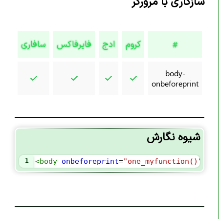
سازگاری با مرورگر
تگ <code>
تگ <col>
تگ <colgroup>
کروم
ادج
فایرفاکس
سافاری
اپرا
#
تگ <data>
body-
تگ <datalist>
onbeforeprint
تگ <dd>
تگ <del>
تگ <details>
شیوه نگارش
تگ <dfn>
تگ <dialog>
1
<
body
onbeforeprint
=
"one_myfunction()"
>
تگ <div>
تگ <dl>
تگ <dt>
تگ <em>