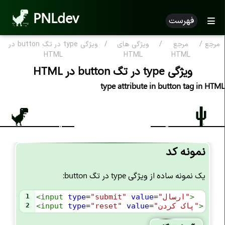
PNLdev
فهرست
مرجع
/
مرجع
/
ویژگی های
/
ویژگی type در تگ button در
مرجع HTML
HTML
HTML
HTML
ویژگی type در تگ button در HTML
HTML بر اساس الفبا
type attribute in button tag in HTML
ویژگی HTML
تگ های HTML
علامت کامنت <--..--!>
نمونه کد
اعلان <DOCTYPE!>
تگ <a>
یک نمونه ساده از ویژگی type در تگ button:
تگ <abbr>
>
"ارسال"
=
value
"submit"
=
type
input
<
1
تگ <address>
>
"پاک کردن"
=
value
"reset"
=
type
input
<
2
تگ <area>