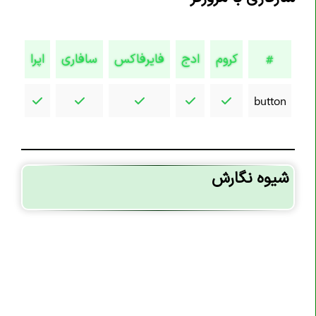
تگ <code>
تگ <col>
کروم
ادج
فایرفاکس
سافاری
اپرا
#
تگ <colgroup>
تگ <data>
button
تگ <datalist>
تگ <dd>
تگ <del>
شیوه نگارش
تگ <details>
تگ <dfn>
تگ <dialog>
تگ <div>
تگ <dl>
تگ <dt>
تگ <em>