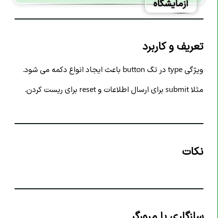
آزمایشگاه
تگ <article>
تگ <aside>
تگ <audio>
تعریف و کاربرد
تگ <b>
ویژگی type در تگ button باعث ایجاد انواع دکمه می شود.
تگ <base>
تگ <bdi>
مثلا submit برای ارسال اطلاعات و reset برای ریست کردن.
تگ <bdo>
تگ <blockquote>
تگ <body>
نکات
تگ <br>
تگ <button>
تگ <canvas>
تگ <caption>
سازگاری با مرورگر
تگ <cite>