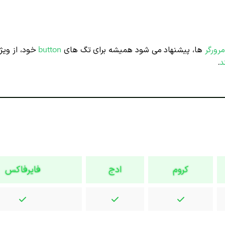
مرورگر
ها، پیشنهاد می شود همیشه برای تگ های
button
خود، از وی
د
.
کروم
ادج
فایرفاکس