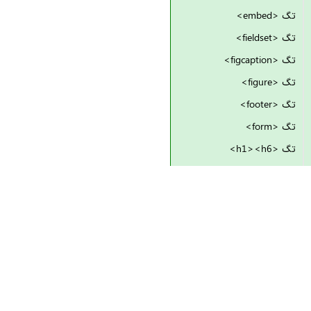
تگ <embed>
تگ <fieldset>
تگ <figcaption>
تگ <figure>
تگ <footer>
تگ <form>
تگ <h1><h6>
تگ <head>
تگ <header>
تگ <hgroup>
تگ <hr>
تگ <html>
تگ <i>
تگ <iframe>