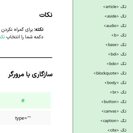
تگ <article>
نکات
تگ <aside>
تگ <audio>
نکته:
برای گمراه نکردن
تگ <b>
دکمه شما را انتخاب
نکن
تگ <base>
تگ <bdi>
تگ <bdo>
سازگاری با مرورگر
تگ <blockquote>
تگ <body>
تگ <br>
#
تگ <button>
تگ <canvas>
type=""
تگ <caption>
تگ <cite>