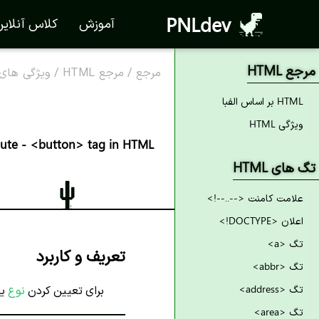
PNLdev
آموزش
کلاس آنلای
مرجع HTML
مرجع
/
مرجع HTML
/
ویژگی های TML
HTML بر اساس الفبا
ویژگی HTML
ibute - <button> tag in HTML
تگ های HTML
علامت کامنت <--..--!>
اعلان <DOCTYPE!>
تگ <a>
تعریف و کاربرد
تگ <abbr>
تگ <address>
برای تعیین کردن
نوع
یک
تگ <area>