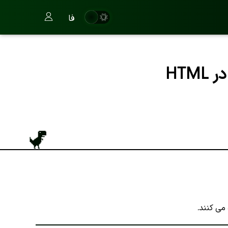
فا
می کنند.