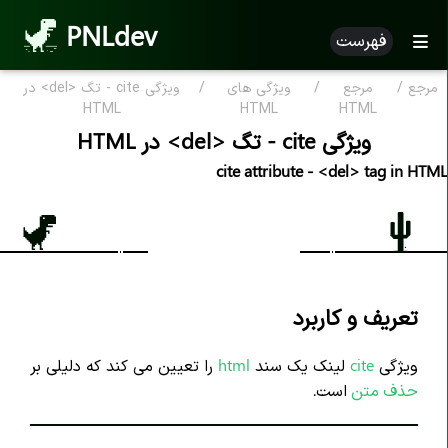
PNLdev
فهرست
مرجع
/
مرجع
/
ویژگی های
/
ویژگی cite - تگ <del> در
مرجع HTML
HTML
HTML
HTML
ویژگی cite - تگ <del> در HTML
HTML بر اساس الفبا
cite attribute - <del> tag in HTML
ویژگی HTML
تگ های HTML
علامت کامنت <--..--!>
اعلان <DOCTYPE!>
تعریف و کاربرد
تگ <a>
ویژگی
cite
لینک یک سند
html
را تعیین می کند که دلیلی بر
تگ <abbr>
حذف متن
است.
تگ <address>
تگ <area>