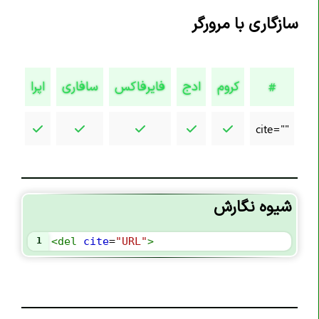
تگ <article>
سازگاری با مرورگر
تگ <aside>
تگ <audio>
کروم
ادج
فایرفاکس
سافاری
اپرا
تگ <b>
#
تگ <base>
cite=""
تگ <bdi>
تگ <bdo>
تگ <blockquote>
تگ <body>
شیوه نگارش
تگ <br>
1
<
del
cite
=
"URL"
>
تگ <button>
تگ <canvas>
تگ <caption>
تگ <cite>