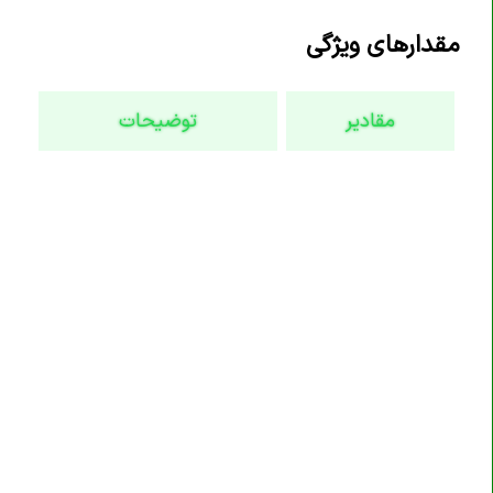
تگ <code>
مقدارهای ویژگی
تگ <col>
تگ <colgroup>
مقادیر
توضیحات
تگ <data>
تگ <datalist>
تگ <dd>
تگ <del>
تگ <details>
تگ <dfn>
تگ <dialog>
تگ <div>
تگ <dl>
تگ <dt>
تگ <em>