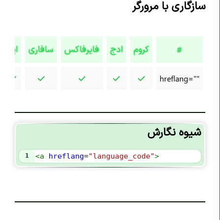
سازگاری با مرورگر
تگ <article>
تگ <aside>
تگ <audio>
کروم
ادج
فایرفاکس
سافاری
اپرا
#
تگ <b>
تگ <base>
hreflang=""
تگ <bdi>
تگ <bdo>
تگ <blockquote>
شیوه نگارش
تگ <body>
تگ <br>
1
<
a
hreflang
=
"language_code"
>
تگ <button>
تگ <canvas>
تگ <caption>
تگ <cite>