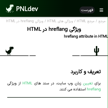
PNLdev
فهرست
مرجع
/
مرجع HTML
/
ویژگی های HTML
/
ویژگی hreflang در HTML
مرجع HTML
ویژگی hreflang در HTML
HTML بر اساس الفبا
hreflang attribute in HTML
ویژگی HTML
تگ های HTML
علامت کامنت <--..--!>
تعریف و کاربرد
اعلان <DOCTYPE!>
تگ <a>
برای
تعیین
زبان وب سایت، در سند های
HTML
از ویژگی
hreflang
استفاده می کنند.
تگ <abbr>
تگ <address>
تگ <area>