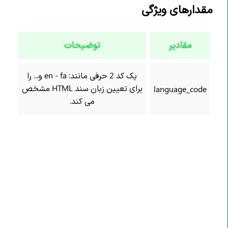
مقدارهای ویژگی
تگ <code>
تگ <col>
مقادیر
توضیحات
تگ <colgroup>
تگ <data>
یک کد 2 حرفی مانند: en - fa و... را
تگ <datalist>
برای تعیین زبان سند HTML مشخص
language_code
تگ <dd>
می کند.
تگ <del>
تگ <details>
تگ <dfn>
تگ <dialog>
تگ <div>
تگ <dl>
تگ <dt>
تگ <em>