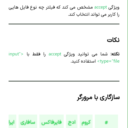
تگ <article>
ویژگی
accept
مشخص می کند که فیلتر چه نوع فایل هایی
را کاربر می تواند انتخاب کند.
تگ <aside>
تگ <audio>
تگ <b>
نکات
تگ <base>
تگ <bdi>
نکته:
شما می توانید ویژگی
accept
را فقط با
<"input
type="file>
استفاده کنید.
تگ <bdo>
تگ <blockquote>
تگ <body>
تگ <br>
سازگاری با مرورگر
تگ <button>
تگ <canvas>
تگ <caption>
کروم
ادج
فایرفاکس
سافاری
اپرا
#
تگ <cite>