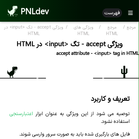
PNLdev
فهرست
مرجع
/
مرجع
/
ویژگی های
/
ویژگی accept - تگ <input> در
مرجع HTML
HTML
HTML
HTML
ویژگی accept - تگ <input> در HTML
HTML بر اساس الفبا
accept attribute - <input> tag in HTML
ویژگی HTML
تگ های HTML
علامت کامنت <--..--!>
اعلان <DOCTYPE!>
تعریف و کاربرد
تگ <a>
توصیه می شود از این ویژگی به عنوان ابزار
اعتبارسنجی
تگ <abbr>
استفاده نشود.
تگ <address>
فایل های بارگیری شده باید به صورت سرور وارسی شوند.
تگ <area>