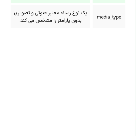
تگ <img>
یک نوع رسانه معتبر صوتی و تصویری
media_type
تگ <input>
بدون پارامتر را مشخص می کند.
تگ input ویژگی type
تگ input با type=button
تگ input با type=checkbox
تگ input با type=color
تگ input با type=date
تگ input با type=datetime-local
تگ input با type=email
تگ input با type=file
تگ input با type=hidden
تگ <ins>
تگ <kbd>
تگ <label>