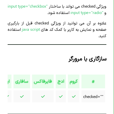
تگ <article>
ویژگی checked می تواند با ساختار
"input type="checkbox
و
"input type="radio
استفاده شود.
تگ <aside>
تگ <audio>
علاوه بر آن می توانید از ویژگی checked قبل از بارگیری
صفحه و نمایش به کاربر با کمک کد های
java script
استفاده
تگ <b>
کنید.
تگ <base>
تگ <bdi>
تگ <bdo>
سازگاری با مرورگر
تگ <blockquote>
تگ <body>
تگ <br>
کروم
ادج
فایرفاکس
سافاری
اپرا
#
تگ <button>
تگ <canvas>
checked=""
تگ <caption>
تگ <cite>