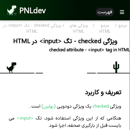
PNLdev
فهرست
مرجع
/
مرجع
/
ویژگی های
/
ویژگی checked - تگ <input> در
مرجع HTML
HTML
HTML
HTML
ویژگی checked - تگ <input> در HTML
HTML بر اساس الفبا
checked attribute - <input> tag in HTML
ویژگی HTML
تگ های HTML
علامت کامنت <--..--!>
اعلان <DOCTYPE!>
تعریف و کاربرد
تگ <a>
ویژگی
checked
یک ویژگی دودویی
(بولین)
است .
تگ <abbr>
هنگامی که از این ویژگی استفاده شود، تگ
<input>
می
تگ <address>
بایست قبل از بارگیری صحفه، اجرا شود.
تگ <area>