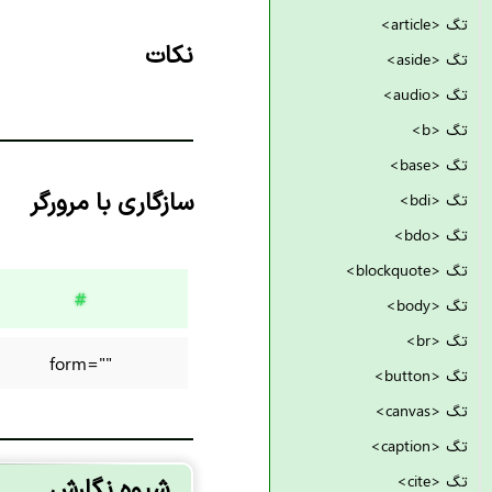
تگ <article>
نکات
تگ <aside>
تگ <audio>
تگ <b>
تگ <base>
سازگاری با مرورگر
تگ <bdi>
تگ <bdo>
تگ <blockquote>
#
تگ <body>
تگ <br>
form=""
تگ <button>
تگ <canvas>
تگ <caption>
تگ <cite>
شیوه نگارش