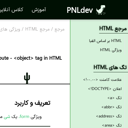
PNLdev
آموزش
کلاس آنلای
مرجع HTML
مرجع
/
مرجع HTML
/
ویژگی های TML
HTML بر اساس الفبا
ویژگی HTML
ibute - <object> tag in HTML
تگ های HTML
علامت کامنت <--..--!>
اعلان <DOCTYPE!>
تگ <a>
تعریف و کاربرد
تگ <abbr>
تگ <address>
ویژگی
form،
یک
شی
مر
تگ <area>