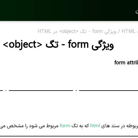
ن
H
/
ویژگی form - تگ <object> در HTML
ویژگی form - تگ <object> در HTML
form attr
بوطه در سند های
html
که به تگ
form
مربوط می شود را مشخص می ک