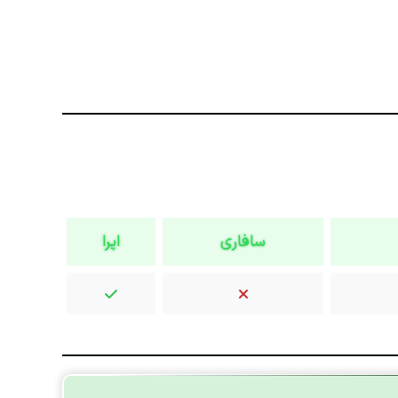
سافاری
اپرا