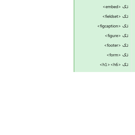
تگ <embed>
تگ <fieldset>
تگ <figcaption>
تگ <figure>
تگ <footer>
تگ <form>
تگ <h1><h6>
تگ <head>
تگ <header>
تگ <hgroup>
تگ <hr>
تگ <html>
تگ <i>
تگ <iframe>