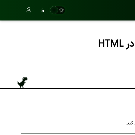
فا
ند.