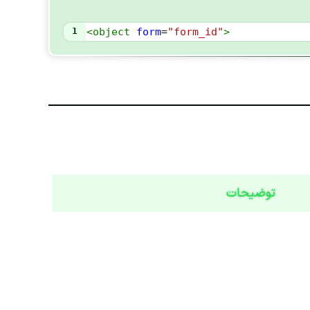
1
<
object
form
=
"form_id"
>
توضیحات