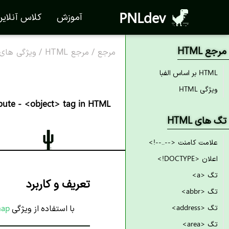
PNLdev
آموزش
کلاس آنلای
مرجع HTML
مرجع
/
مرجع HTML
/
ویژگی های TML
HTML بر اساس الفبا
ویژگی HTML
bute - <object> tag in HTML
تگ های HTML
علامت کامنت <--..--!>
اعلان <DOCTYPE!>
تگ <a>
تعریف و کاربرد
تگ <abbr>
تگ <address>
با استفاده از ویژگی
ap،
تگ <area>