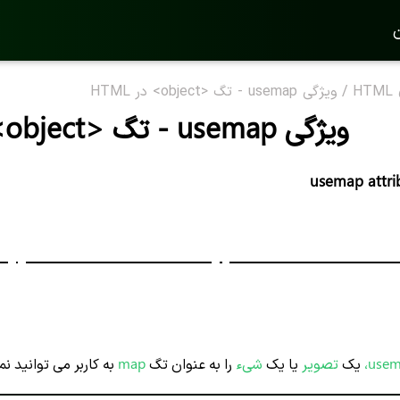
ن
H
/
ویژگی usemap - تگ <object> در HTML
ویژگی usemap - تگ <object> در HTML
usemap attri
usem
یک
تصویر
یا یک
شیء
را به عنوان تگ
map
به کاربر می توانید ن