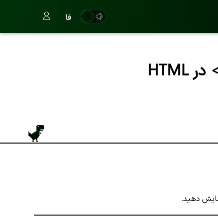
فا
مایش دهید.