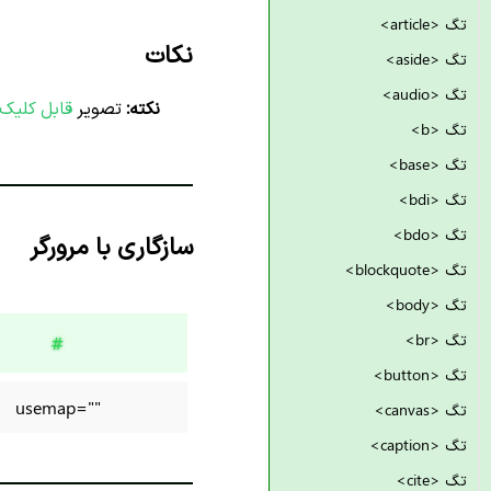
تگ <article>
نکات
تگ <aside>
تگ <audio>
نکته:
تصویر
قابل کلیک
تگ <b>
تگ <base>
تگ <bdi>
تگ <bdo>
سازگاری با مرورگر
تگ <blockquote>
تگ <body>
تگ <br>
#
تگ <button>
usemap=""
تگ <canvas>
تگ <caption>
تگ <cite>