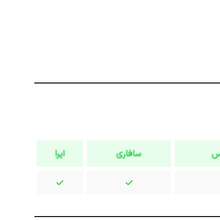
س
سافاری
اپرا