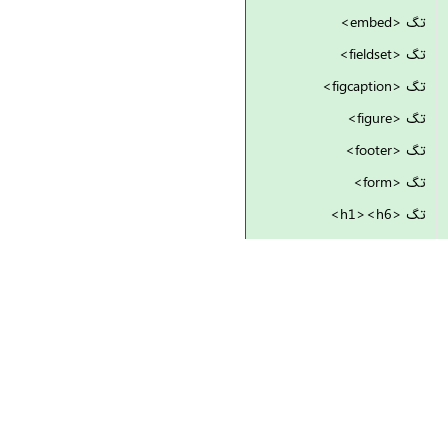
تگ <embed>
تگ <fieldset>
تگ <figcaption>
تگ <figure>
تگ <footer>
تگ <form>
تگ <h1><h6>
تگ <head>
تگ <header>
تگ <hgroup>
تگ <hr>
تگ <html>
تگ <i>
تگ <iframe>