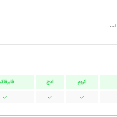
است.
کروم
ادج
فایرفاک