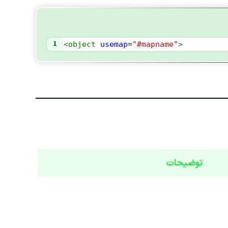
1
<
object
usemap
=
"#mapname"
>
توضیحات