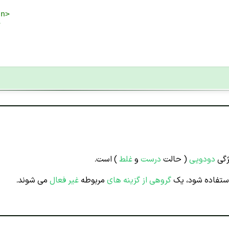
on
>
>
گی
دودویی
( حالت
درست
و
غلط
) است.
 استفاده شود، یک
گروهی از گزینه های
مربوطه
غیر فعال
می شوند.