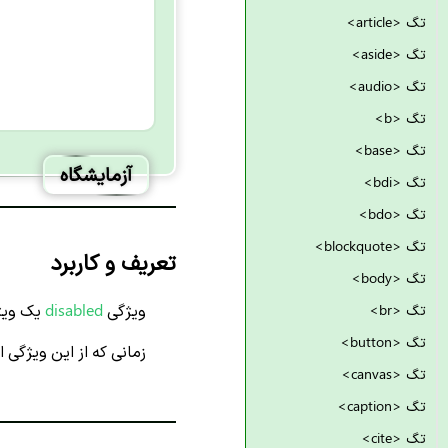
تگ <article>
تگ <aside>
تگ <audio>
تگ <b>
تگ <base>
آزمایشگاه
تگ <bdi>
تگ <bdo>
تگ <blockquote>
تعریف و کاربرد
تگ <body>
ویژگی
disabled
یک ویژ
تگ <br>
تگ <button>
زمانی که از این ویژگی
تگ <canvas>
تگ <caption>
تگ <cite>