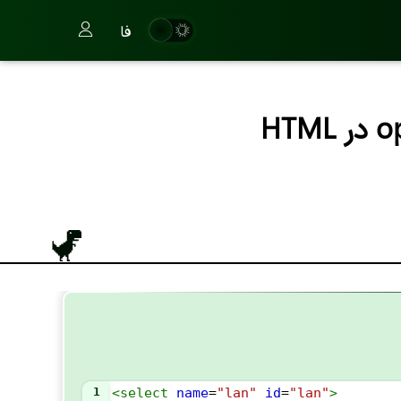
فا
1
<
select
name
=
"lan"
id
=
"lan"
>