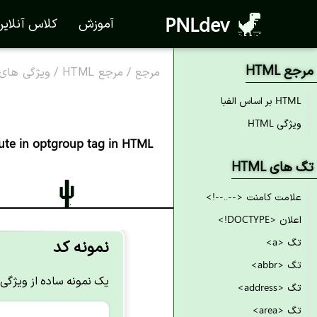
PNLdev
آموزش
کلاس آنلای
مرجع HTML
مرجع
/
مرجع HTML
/
ویژگی های TML
HTML بر اساس الفبا
ویژگی HTML
bute in optgroup tag in HTML
تگ های HTML
علامت کامنت <--..--!>
اعلان <DOCTYPE!>
نمونه کد
تگ <a>
تگ <abbr>
یک نمونه ساده از ویژگی disabled در تگ ptgroup
تگ <address>
تگ <area>