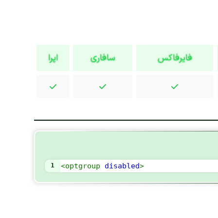
فایرفاکس
سافاری
اپرا
1
<
optgroup
disabled
>