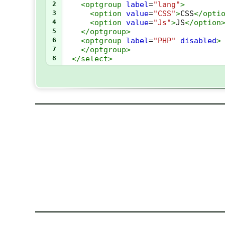
2
<
optgroup
label
=
"lang"
>
3
<
option
value
=
"CSS"
>
CSS
</
opti
4
<
option
value
=
"Js"
>
JS
</
option
5
</
optgroup
>
6
<
optgroup
label
=
"PHP"
disabled
>
7
</
optgroup
>
8
</
select
>