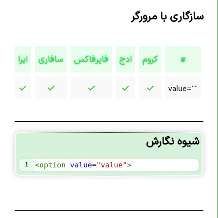
تگ <article>
سازگاری با مرورگر
تگ <aside>
تگ <audio>
کروم
ادج
فایرفاکس
سافاری
اپرا
تگ <b>
#
تگ <base>
value=""
تگ <bdi>
تگ <bdo>
تگ <blockquote>
تگ <body>
شیوه نگارش
تگ <br>
1
<
option
value
=
"value"
>
تگ <button>
تگ <canvas>
تگ <caption>
تگ <cite>