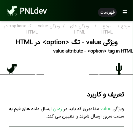
PNLdev
فهرست
مرجع
/
مرجع
/
ویژگی های
/
ویژگی value - تگ <option> در
مرجع HTML
HTML
HTML
HTML
ویژگی value - تگ <option> در HTML
HTML بر اساس الفبا
value attribute - <option> tag in HTML
ویژگی HTML
تگ های HTML
علامت کامنت <--..--!>
اعلان <DOCTYPE!>
تعریف و کاربرد
تگ <a>
ویژگی
value
مقادیری که باید در
زمان
ارسال داده های فرم به
تگ <abbr>
سمت سرور ارسال شوند را تعیین می کند.
تگ <address>
تگ <area>