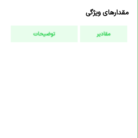
تگ <code>
مقدارهای ویژگی
تگ <col>
تگ <colgroup>
مقادیر
توضیحات
تگ <data>
تگ <datalist>
تگ <dd>
تگ <del>
تگ <details>
تگ <dfn>
تگ <dialog>
تگ <div>
تگ <dl>
تگ <dt>
تگ <em>