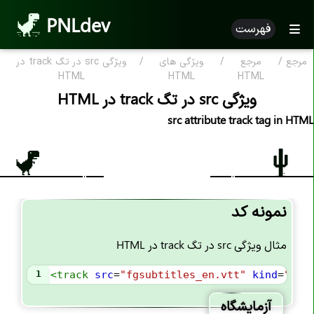
PNLdev
فهرست
مرجع
/
مرجع
/
ویژگی های
/
ویژگی src در تگ track در
مرجع HTML
HTML
HTML
HTML
ویژگی src در تگ track در HTML
HTML بر اساس الفبا
src attribute track tag in HTML
ویژگی HTML
تگ های HTML
علامت کامنت <--..--!>
نمونه کد
اعلان <DOCTYPE!>
تگ <a>
مثال ویژگی src در تگ track در HTML
تگ <abbr>
1
<
track
src
=
"fgsubtitles_en.vtt"
kind
=
"sub
تگ <address>
آزمایشگاه
تگ <area>