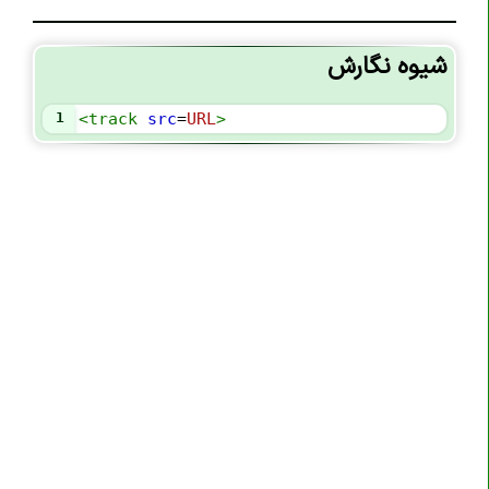
تگ <code>
شیوه نگارش
تگ <col>
تگ <colgroup>
1
<
track
src
=
URL
>
تگ <data>
تگ <datalist>
تگ <dd>
تگ <del>
تگ <details>
تگ <dfn>
تگ <dialog>
تگ <div>
تگ <dl>
تگ <dt>
تگ <em>