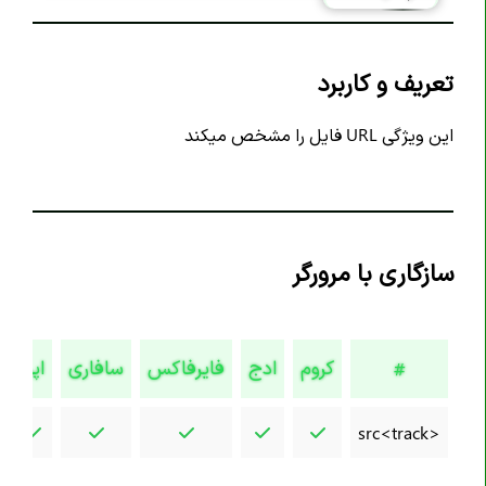
تگ <article>
تگ <aside>
تعریف و کاربرد
تگ <audio>
تگ <b>
این ویژگی URL فایل را مشخص میکند
تگ <base>
تگ <bdi>
تگ <bdo>
سازگاری با مرورگر
تگ <blockquote>
تگ <body>
تگ <br>
کروم
ادج
فایرفاکس
سافاری
اپرا
#
تگ <button>
تگ <canvas>
src<track>
تگ <caption>
تگ <cite>