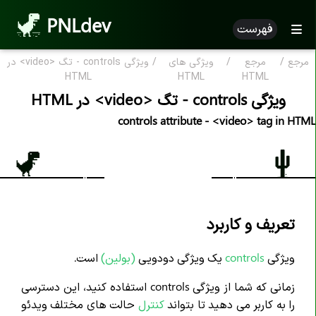
PNLdev
فهرست
مرجع
/
مرجع
/
ویژگی های
/
ویژگی controls - تگ <video> در
مرجع HTML
HTML
HTML
HTML
ویژگی controls - تگ <video> در HTML
HTML بر اساس الفبا
controls attribute - <video> tag in HTML
ویژگی HTML
تگ های HTML
علامت کامنت <--..--!>
اعلان <DOCTYPE!>
تعریف و کاربرد
تگ <a>
ویژگی
controls
یک ویژگی دودویی
(بولین)
است.
تگ <abbr>
زمانی که شما از ویژگی controls استفاده کنید، این دسترسی
تگ <address>
را به کاربر می دهید تا بتواند
کنترل
حالت های مختلف ویدئو
تگ <area>