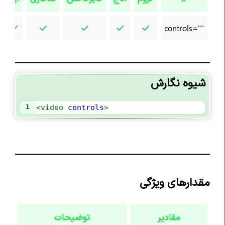
تگ <code>
تگ <col>
controls=""
تگ <colgroup>
تگ <data>
تگ <datalist>
شیوه نگارش
تگ <dd>
تگ <del>
1
<
video
controls
>
تگ <details>
تگ <dfn>
تگ <dialog>
تگ <div>
مقدارهای ویژگی
تگ <dl>
تگ <dt>
مقادیر
توضیحات
تگ <em>