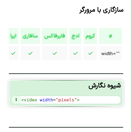
تگ <article>
سازگاری با مرورگر
تگ <aside>
تگ <audio>
کروم
ادج
فایرفاکس
سافاری
اپرا
تگ <b>
#
تگ <base>
width=""
تگ <bdi>
تگ <bdo>
تگ <blockquote>
تگ <body>
شیوه نگارش
تگ <br>
1
<
video
width
=
"pixels"
>
تگ <button>
تگ <canvas>
تگ <caption>
تگ <cite>