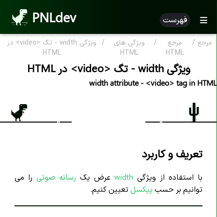
PNLdev
فهرست
مرجع
/
مرجع
/
ویژگی های
/
ویژگی width - تگ <video> در
مرجع HTML
HTML
HTML
HTML
ویژگی width - تگ <video> در HTML
HTML بر اساس الفبا
width attribute - <video> tag in HTML
ویژگی HTML
تگ های HTML
علامت کامنت <--..--!>
اعلان <DOCTYPE!>
تعریف و کاربرد
تگ <a>
با استفاده از ویژگی
width
عرض یک
رسانه صوتی
را می
تگ <abbr>
توانیم بر حسب
پیکسل
تعیین کنیم.
تگ <address>
تگ <area>