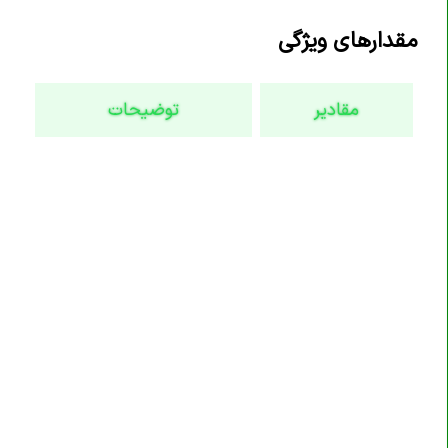
تگ <code>
مقدارهای ویژگی
تگ <col>
تگ <colgroup>
مقادیر
توضیحات
تگ <data>
تگ <datalist>
تگ <dd>
تگ <del>
تگ <details>
تگ <dfn>
تگ <dialog>
تگ <div>
تگ <dl>
تگ <dt>
تگ <em>