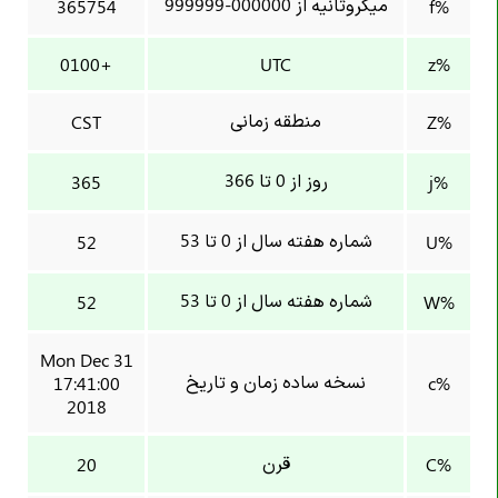
میکروثانیه از 000000-999999
365754
%f
+0100
UTC
%z
منطقه زمانی
CST
%Z
روز از 0 تا 366
365
%j
شماره هفته سال از 0 تا 53
52
%U
شماره هفته سال از 0 تا 53
52
%W
Mon Dec 31
نسخه ساده زمان و تاریخ
17:41:00
%c
2018
قرن
20
%C