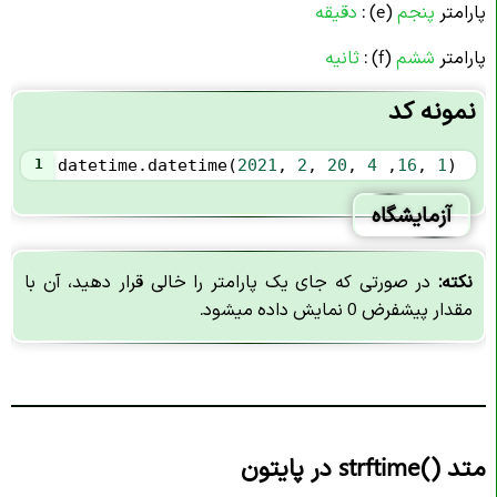
پارامتر
پنجم
(e) :
دقیقه
پارامتر
ششم
(f) :
ثانیه
نمونه کد
1
datetime
.
datetime
(
2021
, 
2
, 
20
, 
4
 ,
16
, 
1
)
آزمایشگاه
نکته:
در صورتی که جای یک پارامتر را خالی قرار دهید، آن با
مقدار پیشفرض 0 نمایش داده میشود.
متد ()strftime در پایتون