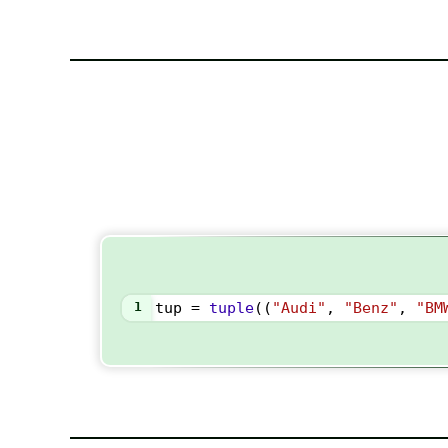
1
tup
=
tuple
((
"Audi"
, 
"Benz"
, 
"BM