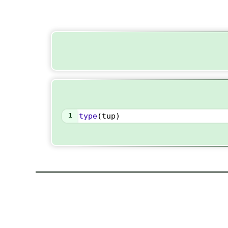
1
type
(
tup
)