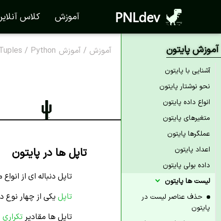
PNLdev
آموزش
کلاس آنلای
آموزش پایتون
آموزش
/
آموزش Python
/
Tuples پایتون
آشنایی با پایتون
نحو نوشتار پایتون
انواع داده پایتون
متغیرهای پایتون
عملگرها پایتون
تاپل ها در پایتون
اعداد پایتون
داده بولی پایتون
تاپل دنباله ای از انواع
لیست ها پایتون
تاپل
یکی از چهار نوع د
حذف عناصر لیست در
پایتون
تاپل ها مقادیر
تکراری 