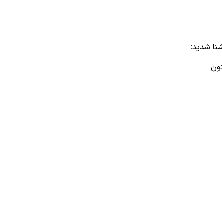
نا شدید:
تون