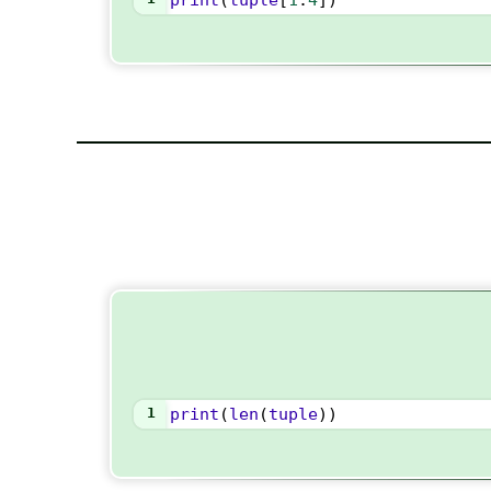
print
(
tuple
[
1
:
4
])
1
print
(
len
(
tuple
))