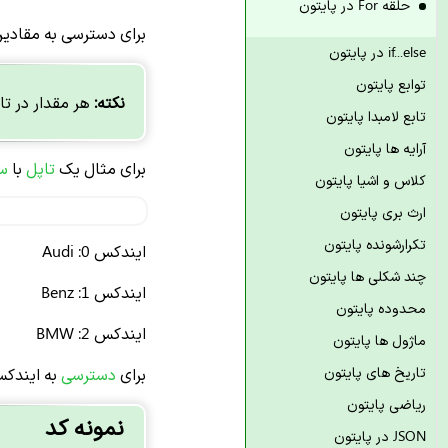
حلقه For در پایتون
برای دسترسی به مقادیر
if...else در پایتون
توابع پایتون
نکته:
هر مقدار در ت
تابع لامبدا پایتون
آرایه ها پایتون
برای مثال یک
تاپل
با
سه
کلاس و اشیا پایتون
ارث بری پایتون
تکرارشونده پایتون
ایندکس 0: Audi
چند شکلی ها پایتون
ایندکس 1: Benz
محدوده پایتون
ایندکس 2: BMW
ماژول ها پایتون
تاریخ های پایتون
برای
دسترسی
به ایندکس
ریاضی پایتون
نمونه کد
JSON در پایتون