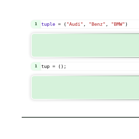
1
tuple
=
 (
"Audi"
, 
"Benz"
, 
"BMW"
)
1
tup
=
 ();