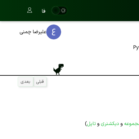
فا
علیرضا چمنی
Py
قبلی
بعدی
جموعه
و
دیکشنری
و
تاپل
)