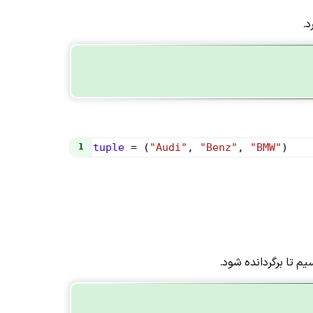
د.
1
tuple
=
 (
"Audi"
, 
"Benz"
, 
"BMW"
)
یم تا برگردانده شود.