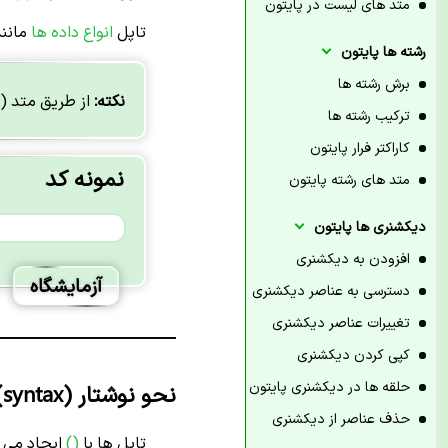
متد های لیست در پایتون
تاپل
انواع داده ها
مانن
رشته ها پایتون
برش رشته ها
نکته:
از طریق متد ()type می توان نوع داده تاپل ها را مشاهده ک
ترکیب رشته ها
کاراکتر فرار پایتون
نمونه کد
متد های رشته پایتون
دیکشنری ها پایتون
افزودن به دیکشنری
آزمایشگاه
دسترسی به عناصر دیکشنری
تغییرات عناصر دیکشنری
کپی کردن دیکشنری
حلقه ها در دیکشنری پایتون
نحو نوشتار (syntax) تاپل در پایتون
حذف عناصر از دیکشنری
تاپل ها با
()
ایجاد می 