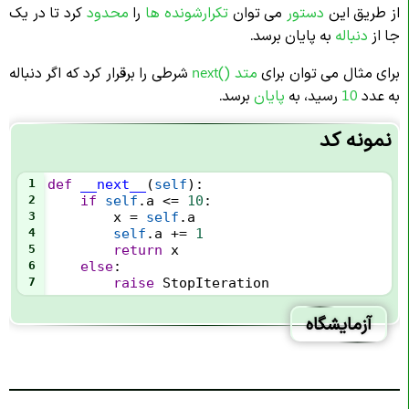
از طریق این
دستور
می توان
تکرارشونده ها
را
محدود
کرد تا در یک
جا از
دنباله
به پایان برسد.
برای مثال می توان برای
متد ()next
شرطی را برقرار کرد که اگر دنباله
به عدد
10
رسید، به
پایان
برسد.
نمونه کد
1
def
__next__
(
self
):
2
if
self
.
a
<=
10
:
3
x
=
self
.
a
4
self
.
a
+=
1
5
return
x
6
else
:
7
raise
StopIteration
آزمایشگاه