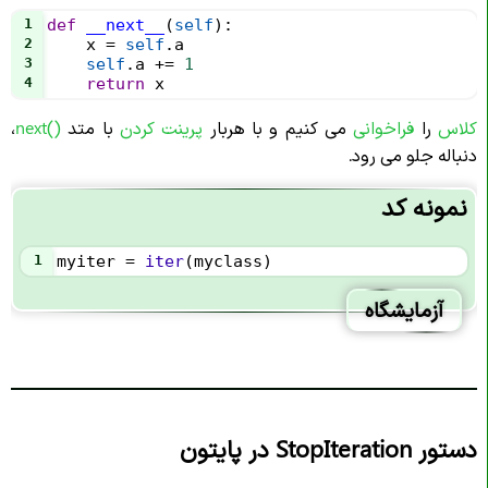
1
def
__next__
(
self
):
2
x
=
self
.
a
3
self
.
a
+=
1
4
return
x
کلاس
را
فراخوانی
می کنیم و با هربار
پرینت
کردن
با متد
()next
،
دنباله جلو می رود.
نمونه کد
1
myiter
=
iter
(
myclass
)
آزمایشگاه
دستور StopIteration در پایتون