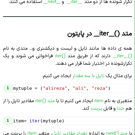
تکرار شونده ها از دو متد
__iter__
و
__next__
استفاده می کنند.
متد ()__iter__ در پایتون
همه ی داده ها مانند تاپل و لیست و دیکشنری و... متدی به نام
()__iter__
دارند که از طریق متد
()
iter
فراخوانی می شوند و یک
تکرارشونده در اختیار شما قرار می دهند.
برای مثال یک
تاپل با سه مقدار
ایجاد می کنیم.
1
mytuple
=
 (
"alireza"
, 
"ali"
, 
"reza"
)
متغیری به نام
item
ایجاد می کنیم تا با
متد ()iter
مقادیر تاپل را از
هم
جدا
و قابل
پرینت
کند.
1
item
=
iter
(
mytuple
)
با
متد ()next
به اندازه
تعداد مقادیر تاپل
، متغیر
item
را پرینت می