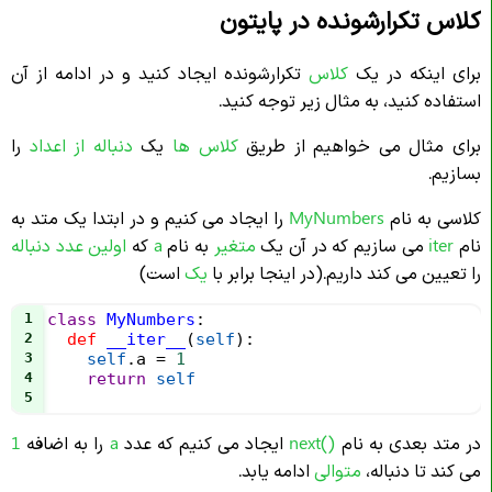
کلاس تکرارشونده در پایتون
برای اینکه در یک
کلاس
تکرارشونده ایجاد کنید و در ادامه از آن
استفاده کنید، به مثال زیر توجه کنید.
برای مثال می خواهیم از طریق
کلاس ها
یک
دنباله از اعداد
را
بسازیم.
کلاسی به نام
MyNumbers
را ایجاد می کنیم و در ابتدا یک متد به
نام
iter
می سازیم که در آن یک
متغیر
به نام
a
که
اولین عدد دنباله
را تعیین می کند داریم.(در اینجا برابر با
یک
است)
1
class
MyNumbers
:
2
def
__iter__
(
self
):
3
self
.
a
=
1
4
return
self
5
در متد بعدی به نام
()next
ایجاد می کنیم که عدد
a
را به اضافه
1
می کند تا دنباله،
متوالی
ادامه یابد.