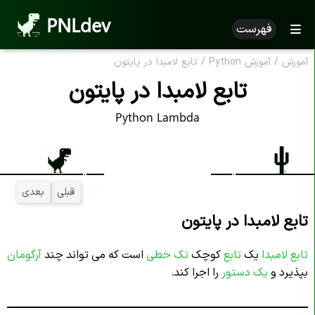
PNLdev
فهرست
آموزش
/
آموزش Python
/
تابع لامبدا در پایتون
تابع لامبدا در پایتون
Python Lambda
قبلی
بعدی
تابع لامبدا در پایتون
تابع لامبدا
یک
تابع
کوچک
تک خطی
است که می تواند چند
آرگومان
بپذیرد و
یک دستور
را اجرا کند.