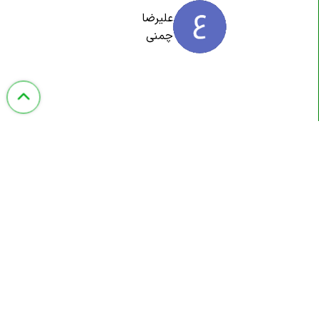
علیرضا
چمنی