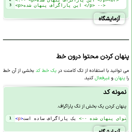
<p>این پاراگراف پنهان شده </p> -->
3
آزمایشگاه
پنهان کردن محتوا درون خط
می توانید با استفاده از تگ کامنت در
یک خط کد
بخشی از آن خط
را
پنهان
و
غیرفعال
کنید.
نمونه کد
پنهان کردن یک بخش از تگ پاراگراف.
محتوای پنهان شده -->
>
p
<
1
آزمایشگاه