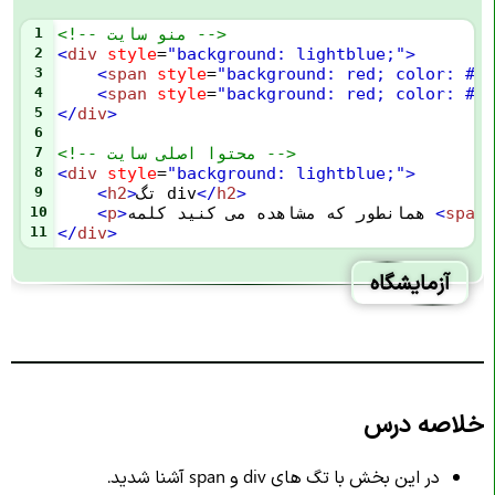
<!-- منو سایت -->
1
2
<
div
style
=
"background: lightblue;"
>
3
<
span
style
=
"background: red; color: #ff
4
<
span
style
=
"background: red; color: #ff
5
</
div
>
6
<!-- محتوا اصلی سایت -->
7
8
<
div
style
=
"background: lightblue;"
>
>
h2
</
تگ div
>
h2
<
9
span
<
همانطور که مشاهده می کنید کلمه 
>
p
<
10
11
</
div
>
آزمایشگاه
خلاصه درس
در این بخش با تگ های div و span آشنا شدید.