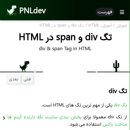
PNLdev
فهرست
آموزش
/
آموزش HTML
/
تگ div و span در HTML
تگ div و span در HTML
div & span Tag in HTML
قبلی
بعدی
تگ div
تگ div
یکی از مهم ترین تگ های HTML است.
از تگ div معمولا برای
بخش بندی سایت
،
نگه دارنده آیتم ها
و
ساخت باکس
استفاده می شود.