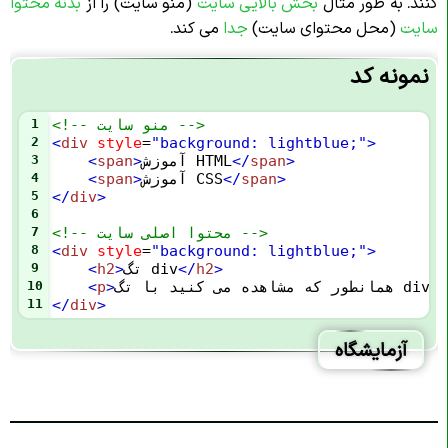
کنند. به طور مثال
بخش بالایی سایت
(منو سایت) را از
بدنه محتوا
سایت
(محل محتوای سایت)
جدا
می کند.
نمونه کد
<!-- منو سایت -->
1
2
<
div
style
=
"background: lightblue;"
>
>
span
</
آموزش HTML
>
span
<
3
>
span
</
آموزش CSS
>
span
<
4
5
</
div
>
6
<!-- محتوا اصلی سایت -->
7
8
<
div
style
=
"background: lightblue;"
>
>
h2
</
تگ div
>
h2
<
9
یم
>
p
<
10
11
</
div
>
آزمایشگاه