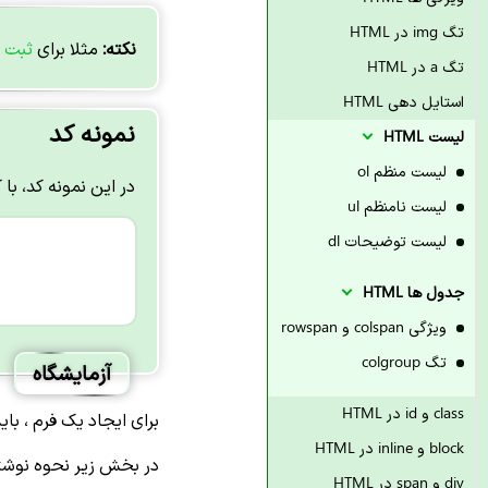
تگ img در HTML
نکته:
مثلا برای
ثبت ن
تگ a در HTML
استایل دهی HTML
نمونه کد
لیست HTML
لیست منظم ol
در این نمونه کد، با 
لیست نامنظم ul
لیست توضیحات dl
جدول ها HTML
ویژگی colspan و rowspan
تگ colgroup
آزمایشگاه
class و id در HTML
برای ایجاد یک فرم ، بای
block و inline در HTML
در بخش زیر نحوه نوشتار تگ form را مشاهد
div و span در HTML