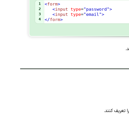
1
<
form
>
2
<
input
type
=
"password"
>
3
<
input
type
=
"email"
>
4
</
form
>
.
ا تعریف کنند.