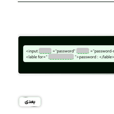
<input
="password"
="password-
<lable for="
">password : </lable
بعدی