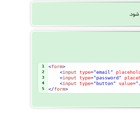
شود.
1
<
form
>
2
<
input
type
=
"email"
placehol
3
<
input
type
=
"password"
place
4
<
input
type
=
"button"
value
=
5
</
form
>