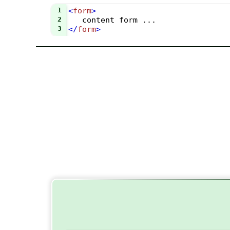
1
<
form
>
2
   content form ...
3
</
form
>