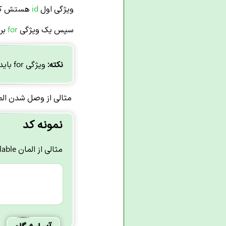
ویژگی اول
id
هستش که باید برای
سپس یک ویژگی
for
برای تگ 
نکته:
ویژگی for باید با ویژگی id برابر باشد.
مثالی از وصل شدن المان lable به المان input را مشاهده 
نمونه کد
مثالی از المان lable :
آزمایشگاه