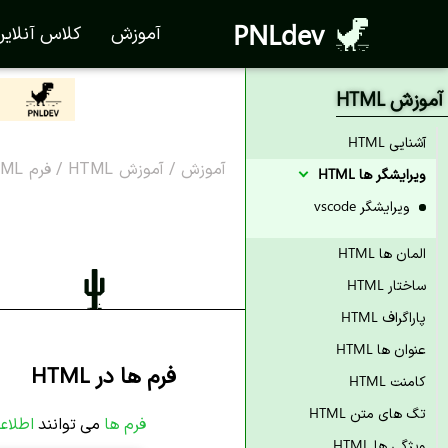
PNLdev
آموزش
کلاس آنلای
آموزش HTML
آشنایی HTML
آموزش
/
آموزش HTML
/
فرم HTML
ویرایشگر ها HTML
ویرایشگر vscode
المان ها HTML
ساختار HTML
پاراگراف HTML
عنوان ها HTML
فرم ها در HTML
کامنت HTML
تگ های متن HTML
فرم ها
می توانند
اطلاع
ویژگی ها HTML