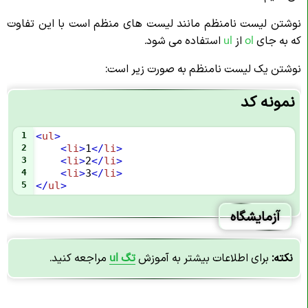
نوشتن لیست نامنظم مانند لیست های منظم است با این تفاوت
که به جای
ol
از
ul
استفاده می شود.
نوشتن یک لیست نامنظم به صورت زیر است:
نمونه کد
1
<
ul
>
2
<
li
>
1
</
li
>
3
<
li
>
2
</
li
>
4
<
li
>
3
</
li
>
5
</
ul
>
آزمایشگاه
نکته:
برای اطلاعات بیشتر به آموزش
تگ ul
مراجعه کنید.