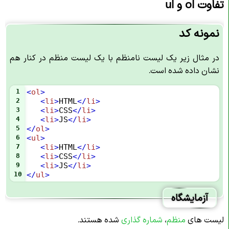
تفاوت ol و ul
نمونه کد
در مثال زیر یک لیست نامنظم با یک لیست منظم در کنار هم
نشان داده شده است.
1
<
ol
>
2
<
li
>
HTML
</
li
>
3
<
li
>
CSS
</
li
>
4
<
li
>
JS
</
li
>
5
</
ol
>
6
<
ul
>
7
<
li
>
HTML
</
li
>
8
<
li
>
CSS
</
li
>
9
<
li
>
JS
</
li
>
10
</
ul
>
آزمایشگاه
لیست های
منظم
،
شماره گذاری
شده هستند.