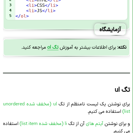
3
<
li
>
CSS
</
li
>
4
<
li
>
JS
</
li
>
5
</
ol
>
آزمایشگاه
نکته:
برای اطلاعات بیشتر به آموزش
تگ ol
مراجعه کنید.
تگ ul
برای نوشتن یک لیست نامنظم از تگ
ul (مخفف شده unordered
list)
استفاده می کنیم.
و برای نوشتن
آیتم های
آن از تگ
li
(مخفف شده list item)
استفاده
می کنیم.