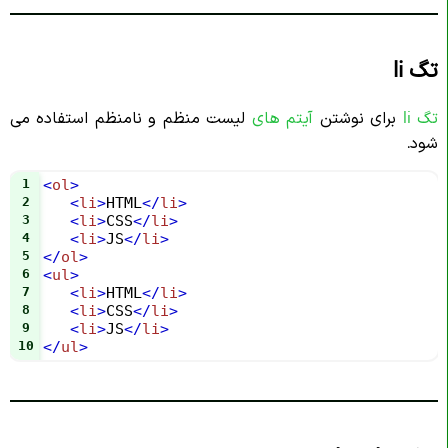
تگ li
تگ li
برای نوشتن
آیتم های
لیست منظم و نامنظم استفاده می
شود.
1
<
ol
>
2
<
li
>
HTML
</
li
>
3
<
li
>
CSS
</
li
>
4
<
li
>
JS
</
li
>
5
</
ol
>
6
<
ul
>
7
<
li
>
HTML
</
li
>
8
<
li
>
CSS
</
li
>
9
<
li
>
JS
</
li
>
10
</
ul
>