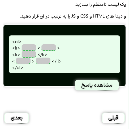
یک لیست نامنظم را بسازید.
و دیتا های HTML و CSS و JS را به ترتیب در آن قرار دهید.
<ol>
<li>
<
>
<li>
</li>
<
>
</li>
</ol>
مشاهده پاسخ
قبلی
بعدی