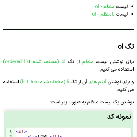
لیست
منظم - ol
لیست
نامنظم - ul
تگ ol
برای نوشتن لیست
منظم
از تگ
ol (مخفف شده ordered list)
استفاده می کنیم.
و برای نوشتن
آیتم های
آن از تگ
li
(مخفف شده list item)
استفاده
می کنیم.
نوشتن یک لیست منظم به صورت زیر است:
نمونه کد
1
<
ol
>
2
<
li
>
HTML
</
li
>